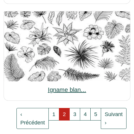
Igname blan...
‹
1
2
3
4
5
Suivant
Précédent
›