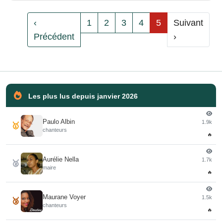
‹
1
2
3
4
5
Suivant
Précédent
›
Les plus lus depuis janvier 2026
Paulo Albin
1.9k
🥇
chanteurs
🔥
Aurélie Nella
1.7k
🥈
maire
🔥
Maurane Voyer
1.5k
🥉
chanteurs
🔥