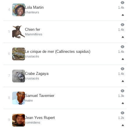
Lola Martin
1.4k
4
chanteurs
🔥
Chien fer
1.4k
5
Mammifères
🔥
Le cirique de mer (Callinectes sapidus)
1.4k
6
crustacés
🔥
Crabe Zagaya
1.4k
7
crustacés
🔥
Samuel Tavernier
1.3k
8
maire
🔥
Jean Yves Rupert
1.2k
9
comédiens
🔥