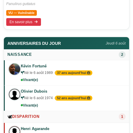
Panulirus guttatus
VU — Vulnérable
En savoir plus
ANNIVERSAIRES DU JOUR
Jeudi 6 août
NAISSANCE
2
Kévin Fortuné
Né le 6 août 1989 ·
37 ans aujourd'hui 🎂
Vivant(e)
Olivier Dubois
Né le 6 août 1974 ·
52 ans aujourd'hui 🎂
Vivant(e)
🕊️
DISPARITION
1
Henri Agarande