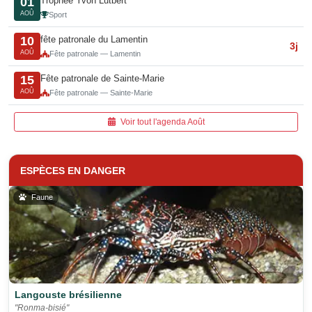
Trophée Yvon Lutbert
01
AOÛ
Sport
fête patronale du Lamentin
10
3j
AOÛ
Fête patronale — Lamentin
Fête patronale de Sainte-Marie
15
AOÛ
Fête patronale — Sainte-Marie
Voir tout l'agenda Août
ESPÈCES EN DANGER
Faune
Langouste brésilienne
"Ronma-bisié"