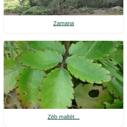
Zamana
Zèb maltèt...