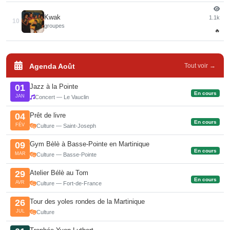
Kwak
1.1k
10
groupes
🔥
Agenda Août
Tout voir →
Jazz à la Pointe
01
En cours
JAN
Concert — Le Vauclin
Prêt de livre
04
En cours
FÉV
Culture — Saint-Joseph
Gym Bèlè à Basse-Pointe en Martinique
09
En cours
MAR
Culture — Basse-Pointe
Atelier Bélè au Tom
29
En cours
AVR
Culture — Fort-de-France
Tour des yoles rondes de la Martinique
26
JUL
Culture