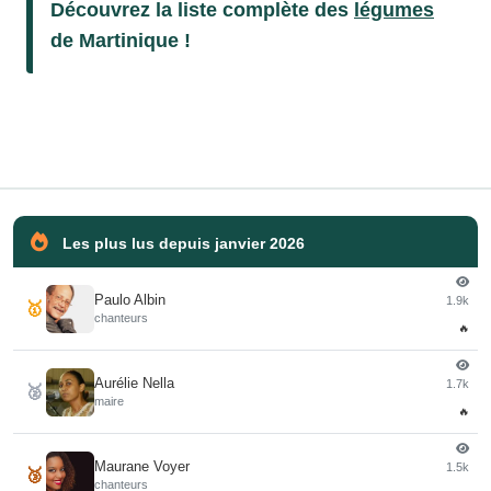
Découvrez la liste complète des
légumes
de Martinique !
Les plus lus depuis janvier 2026
Paulo Albin
1.9k
🥇
chanteurs
🔥
Aurélie Nella
1.7k
🥈
maire
🔥
Maurane Voyer
1.5k
🥉
chanteurs