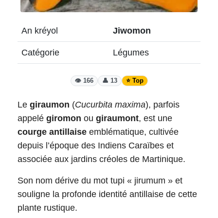
An kréyol
Jiwomon
Catégorie
Légumes
👁️ 166
👤 13
⭐ Top
Le
giraumon
(
Cucurbita maxima
), parfois
appelé
giromon
ou
giraumont
, est une
courge antillaise
emblématique, cultivée
depuis l’époque des Indiens Caraïbes et
associée aux jardins créoles de Martinique.
Son nom dérive du mot tupi « jirumum » et
souligne la profonde identité antillaise de cette
plante rustique.​