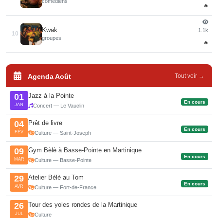
comédiens
🔥
Kwak
1.1k
10
groupes
🔥
Agenda Août
Tout voir →
Jazz à la Pointe
01
En cours
JAN
Concert — Le Vauclin
Prêt de livre
04
En cours
FÉV
Culture — Saint-Joseph
Gym Bèlè à Basse-Pointe en Martinique
09
En cours
MAR
Culture — Basse-Pointe
Atelier Bélè au Tom
29
En cours
AVR
Culture — Fort-de-France
Tour des yoles rondes de la Martinique
26
JUL
Culture