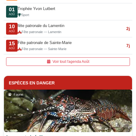
Trophée Yvon Lutbert
01
AOÛ
Sport
fête patronale du Lamentin
10
2j
AOÛ
Fête patronale — Lamentin
Fête patronale de Sainte-Marie
15
7j
AOÛ
Fête patronale — Sainte-Marie
Voir tout l'agenda Août
ESPÈCES EN DANGER
Faune