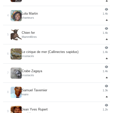
🔥
Lola Martin
1.4k
4
chanteurs
🔥
Chien fer
1.4k
5
Mammifères
🔥
Le cirique de mer (Callinectes sapidus)
1.4k
6
crustacés
🔥
Crabe Zagaya
1.4k
7
crustacés
🔥
Samuel Tavernier
1.3k
8
maire
🔥
Jean Yves Rupert
1.2k
9