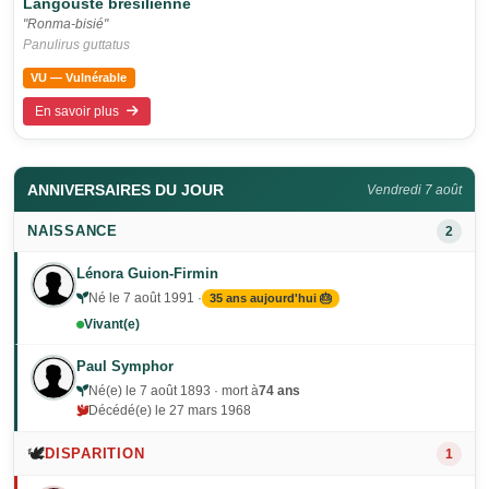
Langouste brésilienne
"Ronma-bisié"
Panulirus guttatus
VU — Vulnérable
En savoir plus
ANNIVERSAIRES DU JOUR
Vendredi 7 août
NAISSANCE
2
Lénora Guion-Firmin
Né le 7 août 1991 ·
35 ans aujourd'hui 🎂
Vivant(e)
Paul Symphor
Né(e) le 7 août 1893 · mort à
74 ans
Décédé(e) le 27 mars 1968
🕊️
DISPARITION
1