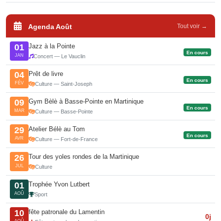
Agenda Août
Tout voir →
Jazz à la Pointe
01
En cours
JAN
Concert — Le Vauclin
Prêt de livre
04
En cours
FÉV
Culture — Saint-Joseph
Gym Bèlè à Basse-Pointe en Martinique
09
En cours
MAR
Culture — Basse-Pointe
Atelier Bélè au Tom
29
En cours
AVR
Culture — Fort-de-France
Tour des yoles rondes de la Martinique
26
JUL
Culture
Trophée Yvon Lutbert
01
AOÛ
Sport
fête patronale du Lamentin
10
0j