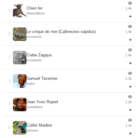
Chien fer
1.4k
5
Mammifères
🔥
Le cirique de mer (Callinectes sapidus)
1.4k
6
crustacés
🔥
Crabe Zagaya
1.4k
7
crustacés
🔥
Samuel Tavernier
1.3k
8
maire
🔥
Jean Yves Rupert
1.2k
9
comédiens
🔥
Colibri Madére
1.1k
10
oiseaux
🔥