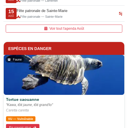
AOÛ
Fête patronale — Lamentin
Fête patronale de Sainte-Marie
15
5j
AOÛ
Fête patronale — Sainte-Marie
Voir tout l'agenda Août
ESPÈCES EN DANGER
Faune
Tortue caouanne
"Kawa, tôti jaune, tôti grand'lo"
Caretta caretta
VU — Vulnérable
En savoir plus