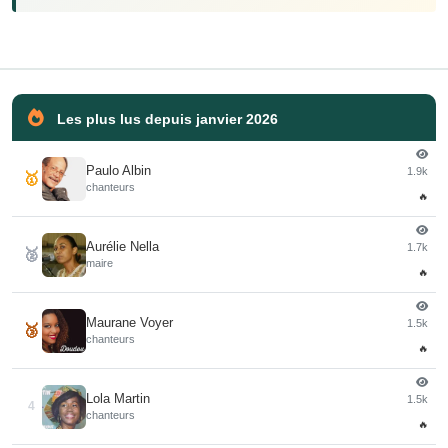
Les plus lus depuis janvier 2026
Paulo Albin
1.9k
🥇
chanteurs
🔥
Aurélie Nella
1.7k
🥈
maire
🔥
Maurane Voyer
1.5k
🥉
chanteurs
🔥
Lola Martin
1.5k
4
chanteurs
🔥