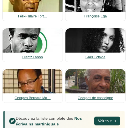
Félix-Hilaire Fort…
Françoise Ega
Frantz Fanon
Gaël Octavia
Georges Bernard Ma…
Georges de Vassoigne
Découvrez la liste complète des
Nos
Voir tout
écrivains martiniquais