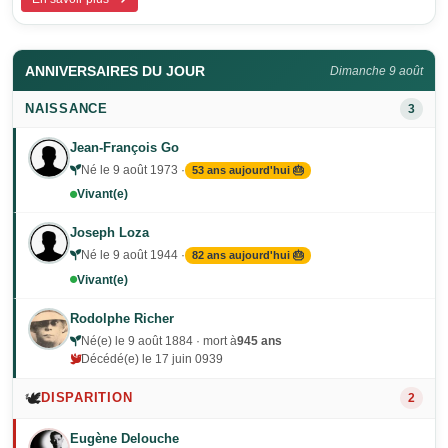
ANNIVERSAIRES DU JOUR
Dimanche 9 août
NAISSANCE
3
Jean-François Go
Né le 9 août 1973 ·
53 ans aujourd'hui 🎂
Vivant(e)
Joseph Loza
Né le 9 août 1944 ·
82 ans aujourd'hui 🎂
Vivant(e)
Rodolphe Richer
Né(e) le 9 août 1884 · mort à
945 ans
Décédé(e) le 17 juin 0939
🕊️
DISPARITION
2
Eugène Delouche