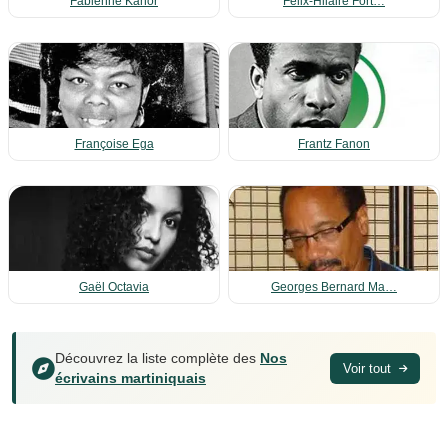
Fabienne Kanor
Félix-Hilaire Fort…
Françoise Ega
Frantz Fanon
Gaël Octavia
Georges Bernard Ma…
Découvrez la liste complète des
Nos
Voir tout
écrivains martiniquais