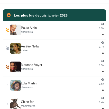
Les plus lus depuis janvier 2026
Paulo Albin
1.9k
🥇
chanteurs
🔥
Aurélie Nella
1.7k
🥈
maire
🔥
Maurane Voyer
1.5k
🥉
chanteurs
🔥
Lola Martin
1.5k
4
chanteurs
🔥
Chien fer
1.4k
5
Mammifères
🔥