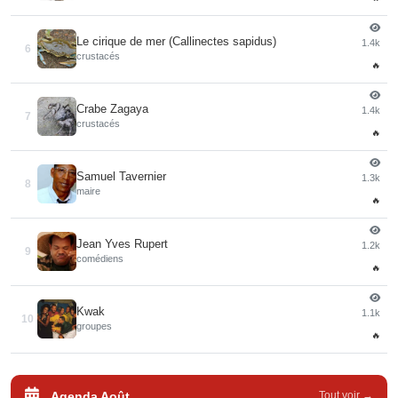
Le cirique de mer (Callinectes sapidus)
1.4k
6
crustacés
🔥
Crabe Zagaya
1.4k
7
crustacés
🔥
Samuel Tavernier
1.3k
8
maire
🔥
Jean Yves Rupert
1.2k
9
comédiens
🔥
Kwak
1.1k
10
groupes
🔥
Agenda Août
Tout voir →