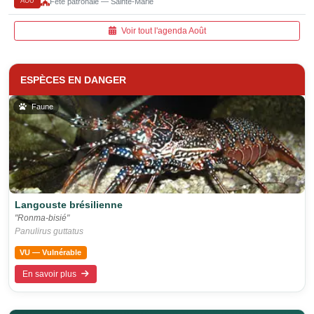
AOÛ
Fête patronale — Sainte-Marie
Voir tout l'agenda Août
ESPÈCES EN DANGER
Faune
Langouste brésilienne
"Ronma-bisié"
Panulirus guttatus
VU — Vulnérable
En savoir plus