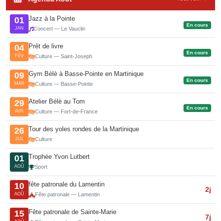
Jazz à la Pointe
01
En cours
JAN
Concert — Le Vauclin
Prêt de livre
04
En cours
FÉV
Culture — Saint-Joseph
Gym Bèlè à Basse-Pointe en Martinique
09
En cours
MAR
Culture — Basse-Pointe
Atelier Bélè au Tom
29
En cours
AVR
Culture — Fort-de-France
Tour des yoles rondes de la Martinique
26
JUL
Culture
Trophée Yvon Lutbert
01
AOÛ
Sport
fête patronale du Lamentin
10
2j
AOÛ
Fête patronale — Lamentin
Fête patronale de Sainte-Marie
15
7j