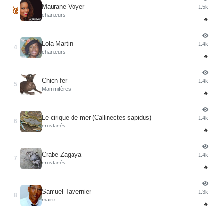
Maurane Voyer
1.5k
🥉
chanteurs
🔥
Lola Martin
1.4k
4
chanteurs
🔥
Chien fer
1.4k
5
Mammifères
🔥
Le cirique de mer (Callinectes sapidus)
1.4k
6
crustacés
🔥
Crabe Zagaya
1.4k
7
crustacés
🔥
Samuel Tavernier
1.3k
8
maire
🔥