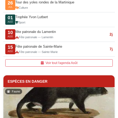
Tour des yoles rondes de la Martinique
26
JUL
Culture
Trophée Yvon Lutbert
01
AOÛ
Sport
fête patronale du Lamentin
10
2j
AOÛ
Fête patronale — Lamentin
Fête patronale de Sainte-Marie
15
7j
AOÛ
Fête patronale — Sainte-Marie
Voir tout l'agenda Août
ESPÈCES EN DANGER
Faune