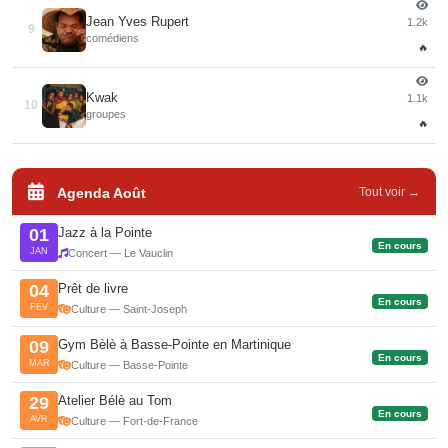
Jean Yves Rupert
1.2k
9
comédiens
🔥
Kwak
1.1k
10
groupes
🔥
Agenda Août
Tout voir →
Jazz à la Pointe
01
En cours
JAN
Concert — Le Vauclin
Prêt de livre
04
En cours
FÉV
Culture — Saint-Joseph
Gym Bèlè à Basse-Pointe en Martinique
09
En cours
MAR
Culture — Basse-Pointe
Atelier Bélè au Tom
29
En cours
AVR
Culture — Fort-de-France