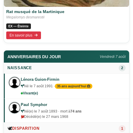
Rat musqué de la Martinique
Megalomys desmarestii
EX — Éteinte
En savoir plus
ANNIVERSAIRES DU JOUR
Vendredi 7 août
NAISSANCE
2
Lénora Guion-Firmin
Né le 7 août 1991 ·
35 ans aujourd'hui 🎂
Vivant(e)
Paul Symphor
Né(e) le 7 août 1893 · mort à
74 ans
Décédé(e) le 27 mars 1968
🕊️
DISPARITION
1