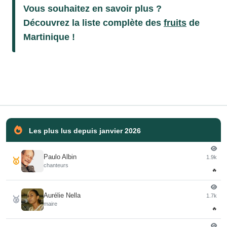
Vous souhaitez en savoir plus ?
Découvrez la liste complète des
fruits
de
Martinique !
Les plus lus depuis janvier 2026
Paulo Albin
1.9k
🥇
chanteurs
🔥
Aurélie Nella
1.7k
🥈
maire
🔥