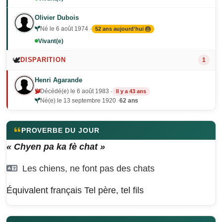
Olivier Dubois
Né le 6 août 1974 ·
52 ans aujourd'hui 🎂
Vivant(e)
🕊️
DISPARITION
1
Henri Agarande
Décédé(e) le 6 août 1983 ·
Il y a 43 ans
Né(e) le 13 septembre 1920 ·
62 ans
PROVERBE DU JOUR
« Chyen pa ka fè chat »
Les chiens, ne font pas des chats
Équivalent français
Tel père, tel fils