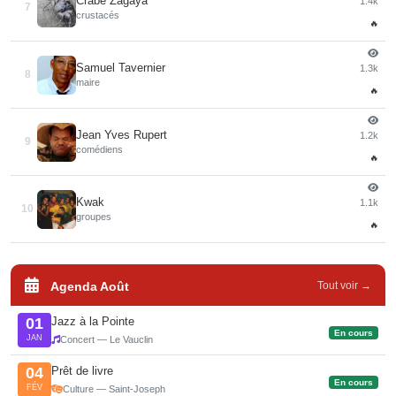
Crabe Zagaya
1.4k
7
crustacés
🔥
Samuel Tavernier
1.3k
8
maire
🔥
Jean Yves Rupert
1.2k
9
comédiens
🔥
Kwak
1.1k
10
groupes
🔥
Agenda Août
Tout voir →
Jazz à la Pointe
01
En cours
JAN
Concert — Le Vauclin
Prêt de livre
04
En cours
FÉV
Culture — Saint-Joseph