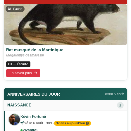
Faune
Rat musqué de la Martinique
Megalomys desmarestii
EX — Éteinte
En savoir plus
ANNIVERSAIRES DU JOUR
Jeudi 6 août
NAISSANCE
2
Kévin Fortuné
Né le 6 août 1989 ·
37 ans aujourd'hui 🎂
Vivant(e)