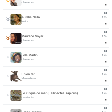
🥇
chanteurs
🔥
Aurélie Nella
1.7k
🥈
maire
🔥
Maurane Voyer
1.5k
🥉
chanteurs
🔥
Lola Martin
1.4k
4
chanteurs
🔥
Chien fer
1.4k
5
Mammifères
🔥
Le cirique de mer (Callinectes sapidus)
1.4k
6
crustacés
🔥