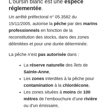
L’oursin blanc est une
espèce
réglementée
.
Un arrêté préfectoral n° 05.3582 du
15/11/2005, autorise la
pêche
par des
marins
professionnels
en fonction de la
reconstitution des stocks, dans des zones
délimitées et pour une durée déterminée.
La pêche n’est
pas autorisée
dans :
La
réserve naturelle
des
îlets
de
Sainte-Anne
,
Les
zones
interdites à la pêche pour
contamination
à la
chlordécone
,
Les zones situées à
moins
de
100
mètres
de l’embouchure d’une
rivière
ou d’un émissaire,