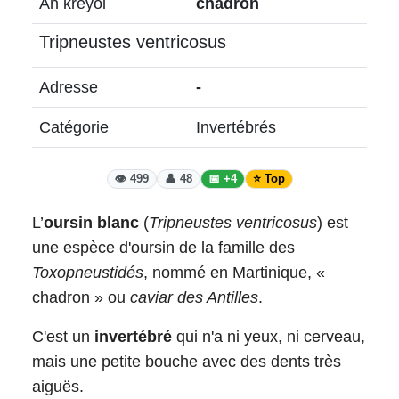
An kréyol
chadron
Tripneustes ventricosus
Adresse
-
Catégorie
Invertébrés
👁️ 499
👤 48
📅 +4
⭐ Top
L’
oursin blanc
(
Tripneustes ventricosus
) est
une espèce d'oursin de la famille des
Toxopneustidés
, nommé en Martinique, «
chadron » ou
caviar des Antilles
.
C'est un
invertébré
qui n'a ni yeux, ni cerveau,
mais une petite bouche avec des dents très
aiguës.