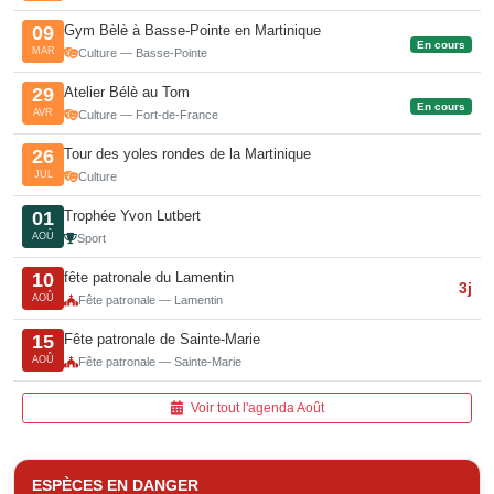
Gym Bèlè à Basse-Pointe en Martinique
09
En cours
MAR
Culture — Basse-Pointe
Atelier Bélè au Tom
29
En cours
AVR
Culture — Fort-de-France
Tour des yoles rondes de la Martinique
26
JUL
Culture
Trophée Yvon Lutbert
01
AOÛ
Sport
fête patronale du Lamentin
10
3j
AOÛ
Fête patronale — Lamentin
Fête patronale de Sainte-Marie
15
AOÛ
Fête patronale — Sainte-Marie
Voir tout l'agenda Août
ESPÈCES EN DANGER