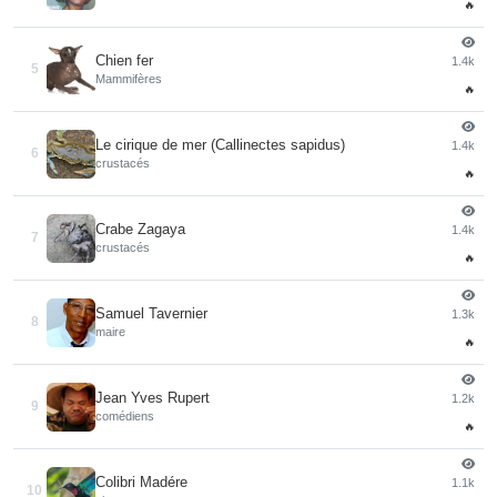
🔥
Chien fer
1.4k
5
Mammifères
🔥
Le cirique de mer (Callinectes sapidus)
1.4k
6
crustacés
🔥
Crabe Zagaya
1.4k
7
crustacés
🔥
Samuel Tavernier
1.3k
8
maire
🔥
Jean Yves Rupert
1.2k
9
comédiens
🔥
Colibri Madére
1.1k
10