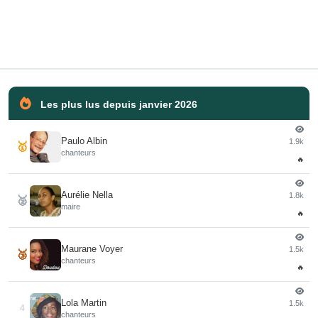
Les plus lus depuis janvier 2026
Paulo Albin
1.9k
🥇
chanteurs
🔥
Aurélie Nella
1.8k
🥈
maire
🔥
Maurane Voyer
1.5k
🥉
chanteurs
🔥
Lola Martin
1.5k
4
chanteurs