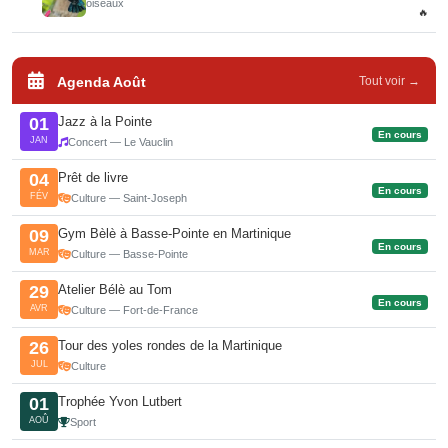
oiseaux
🔥
Agenda Août
Tout voir →
Jazz à la Pointe
01
En cours
JAN
Concert — Le Vauclin
Prêt de livre
04
En cours
FÉV
Culture — Saint-Joseph
Gym Bèlè à Basse-Pointe en Martinique
09
En cours
MAR
Culture — Basse-Pointe
Atelier Bélè au Tom
29
En cours
AVR
Culture — Fort-de-France
Tour des yoles rondes de la Martinique
26
JUL
Culture
Trophée Yvon Lutbert
01
AOÛ
Sport