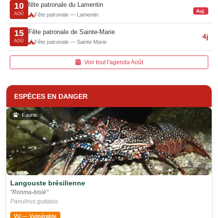
fête patronale du Lamentin
10
Auj.
AOÛ
Fête patronale — Lamentin
Fête patronale de Sainte-Marie
15
4j
AOÛ
Fête patronale — Sainte-Marie
Voir tout l'agenda Août
ESPÈCES EN DANGER
Faune
Langouste brésilienne
"Ronma-bisié"
Panulirus guttatus
VU — Vulnérable