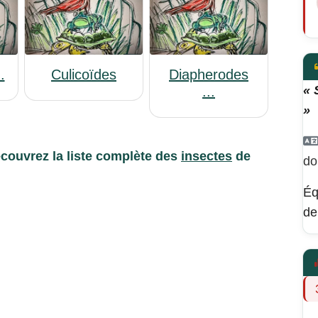
.
Culicoïdes
Diapherodes
« 
...
»
couvrez la liste complète des
insectes
de
do
Éq
de