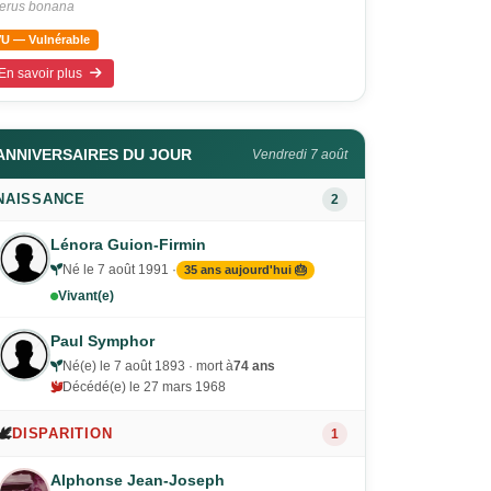
terus bonana
VU — Vulnérable
En savoir plus
ANNIVERSAIRES DU JOUR
Vendredi 7 août
NAISSANCE
2
Lénora Guion-Firmin
Né le 7 août 1991 ·
35 ans aujourd'hui 🎂
Vivant(e)
Paul Symphor
Né(e) le 7 août 1893 · mort à
74 ans
Décédé(e) le 27 mars 1968
🕊️
DISPARITION
1
Alphonse Jean-Joseph