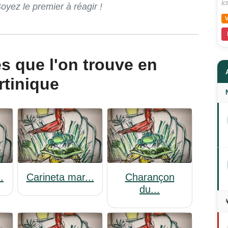
Ic
ez le premier à réagir !
rtinique
.
Carineta mar...
Charançon
du...