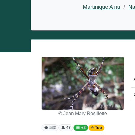
Entrepreneurs
Martinique A nu
/
Na
Miss et misters
© Jean Mary Rosillette
👁️ 532
👤 47
📅 +2
⭐ Top