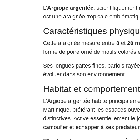
L’
Argiope argentée
, scientifiqueme
est une araignée tropicale emblématiqu
Caractéristiques physiq
Cette araignée mesure entre
8
et
20 
forme de poire orné de motifs colorés e
Ses longues pattes fines, parfois rayée
évoluer dans son environnement.
Habitat et comportemen
L’Argiope argentée habite principalem
Martinique, préférant les espaces ouver
distinctives. Active essentiellement le jo
camoufler et échapper à ses prédateu