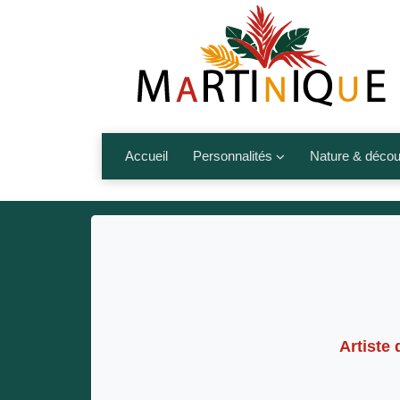
Accueil
Personnalités
Nature & décou
Artistes
Fleurs, fruits,
Médias
Les animaux
Sportifs
Nos plages et î
Politiques
Montagnes et r
Nos écrivains
Artist
Autres talents de l’île