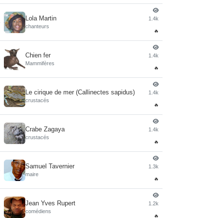
Lola Martin
1.4k
4
chanteurs
🔥
Chien fer
1.4k
5
Mammifères
🔥
Le cirique de mer (Callinectes sapidus)
1.4k
6
crustacés
🔥
Crabe Zagaya
1.4k
7
crustacés
🔥
Samuel Tavernier
1.3k
8
maire
🔥
Jean Yves Rupert
1.2k
9
comédiens
🔥