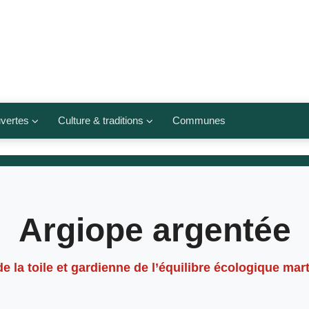
vertes
Culture & traditions
Communes
 légumes
Culte et religions
Musées et lieux culturels
lets
Arts et traditions
Argiope argentée
populaires
ivières
Agenda culturel
e de la toile et gardienne de l’équilibre écologique mar