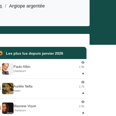
s
/
Argiope argentée
Les plus lus depuis janvier 2026
Paulo Albin
1.9k

chanteurs
🔥
Aurélie Nella
1.7k

maire
🔥
Maurane Voyer
1.5k

chanteurs
🔥