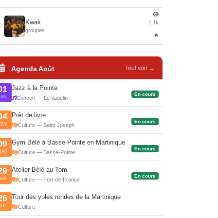
Kwak
1.1k
0
groupes
🔥
Agenda Août
Tout voir →
Jazz à la Pointe
01
En cours
JAN
Concert — Le Vauclin
Prêt de livre
04
En cours
FÉV
Culture — Saint-Joseph
Gym Bèlè à Basse-Pointe en Martinique
09
En cours
MAR
Culture — Basse-Pointe
Atelier Bélè au Tom
29
En cours
AVR
Culture — Fort-de-France
Tour des yoles rondes de la Martinique
26
JUL
Culture