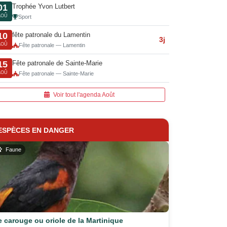
Trophée Yvon Lutbert
01
AOÛ
Sport
fête patronale du Lamentin
10
3j
AOÛ
Fête patronale — Lamentin
Fête patronale de Sainte-Marie
15
AOÛ
Fête patronale — Sainte-Marie
Voir tout l'agenda Août
ESPÈCES EN DANGER
Faune
e carouge ou oriole de la Martinique