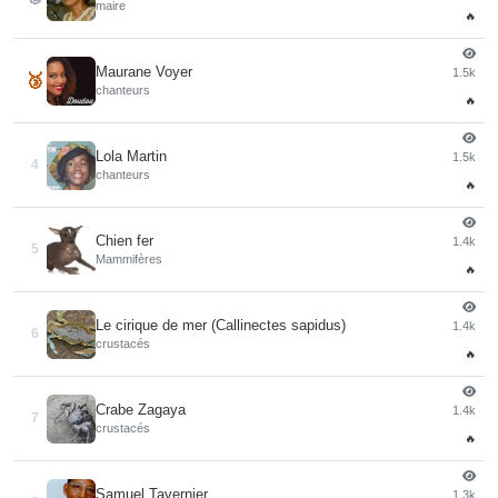
maire
🔥
Maurane Voyer
1.5k
🥉
chanteurs
🔥
Lola Martin
1.5k
4
chanteurs
🔥
Chien fer
1.4k
5
Mammifères
🔥
Le cirique de mer (Callinectes sapidus)
1.4k
6
crustacés
🔥
Crabe Zagaya
1.4k
7
crustacés
🔥
Samuel Tavernier
1.3k