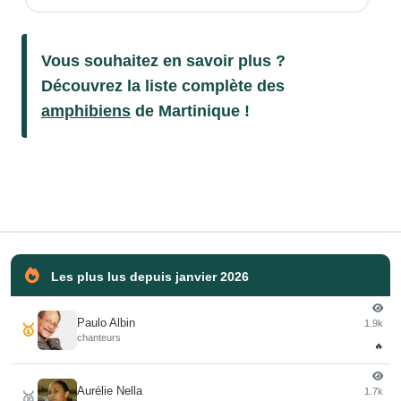
Vous souhaitez en savoir plus ?
Découvrez la liste complète des
amphibiens
de Martinique !
Les plus lus depuis janvier 2026
Paulo Albin
1.9k
🥇
chanteurs
🔥
Aurélie Nella
1.7k
🥈