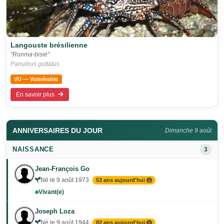
Langouste brésilienne
"Ronma-bisié"
Panulirus guttatus
VU — Vulnérable
En savoir plus
ANNIVERSAIRES DU JOUR
Dimanche 9 août
NAISSANCE
3
Jean-François Go
Né le 9 août 1973 ·
53 ans aujourd'hui 🎂
Vivant(e)
Joseph Loza
Né le 9 août 1944 ·
82 ans aujourd'hui 🎂