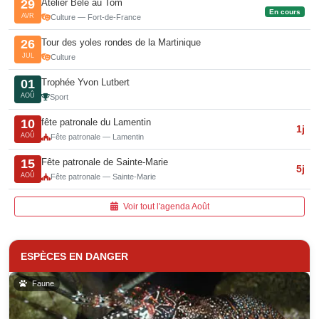
Atelier Bélè au Tom
29
En cours
AVR
Culture — Fort-de-France
Tour des yoles rondes de la Martinique
26
JUL
Culture
Trophée Yvon Lutbert
01
AOÛ
Sport
fête patronale du Lamentin
10
1j
AOÛ
Fête patronale — Lamentin
Fête patronale de Sainte-Marie
15
5j
AOÛ
Fête patronale — Sainte-Marie
Voir tout l'agenda Août
ESPÈCES EN DANGER
Faune