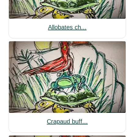
Allobates ch...
Crapaud buff...