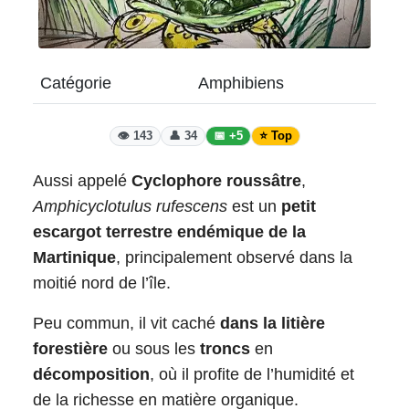
Catégorie
Amphibiens
👁️ 143
👤 34
📅 +5
⭐ Top
Aussi appelé
Cyclophore roussâtre
,
Amphicyclotulus rufescens
est un
petit
escargot terrestre endémique de la
Martinique
, principalement observé dans la
moitié nord de l’île.
Peu commun, il vit caché
dans la litière
forestière
ou sous les
troncs
en
décomposition
, où il profite de l’humidité et
de la richesse en matière organique.