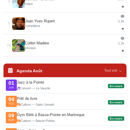
8
maire
🔥
Jean Yves Rupert
1.2k
9
comédiens
🔥
Colibri Madére
1.1k
10
oiseaux
🔥
Agenda Août
Tout voir →
Jazz à la Pointe
01
En cours
JAN
Concert — Le Vauclin
Prêt de livre
04
En cours
FÉV
Culture — Saint-Joseph
Gym Bèlè à Basse-Pointe en Martinique
09
En cours
MAR
Culture — Basse-Pointe