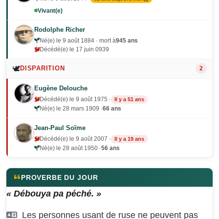
Vivant(e)
Rodolphe Richer
Né(e) le 9 août 1884 · mort à
945 ans
Décédé(e) le 17 juin 0939
🕊️
DISPARITION
2
Eugène Delouche
Décédé(e) le 9 août 1975 ·
Il y a 51 ans
Né(e) le 28 mars 1909 ·
66 ans
Jean-Paul Soïme
Décédé(e) le 9 août 2007 ·
Il y a 19 ans
Né(e) le 28 août 1950 ·
56 ans
PROVERBE DU JOUR
« Débouya pa péché. »
Les personnes usant de ruse ne peuvent pas