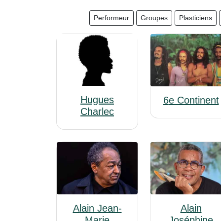
Performeur
Groupes
Plasticiens
Hugues
6e Continent
Charlec
Alain Jean-
Alain
Marie
Joséphine