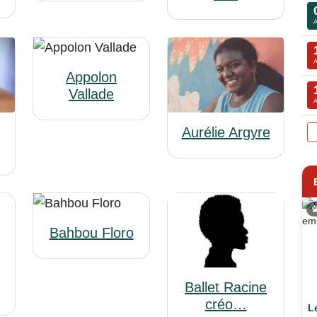
Appolon
Vallade
Aurélie Argyre
Bahbou Floro
Ballet Racine
créo…
L