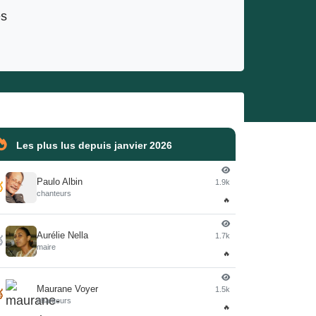
es
Les plus lus depuis janvier 2026
Paulo Albin
1.9k

chanteurs
🔥
Aurélie Nella
1.7k

maire
🔥
Maurane Voyer
1.5k

chanteurs
🔥