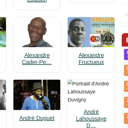
1
Alexandre
Alexandre
Cadet-Pe…
Fructueux
André
André Duguet
Lahoussaye
D…