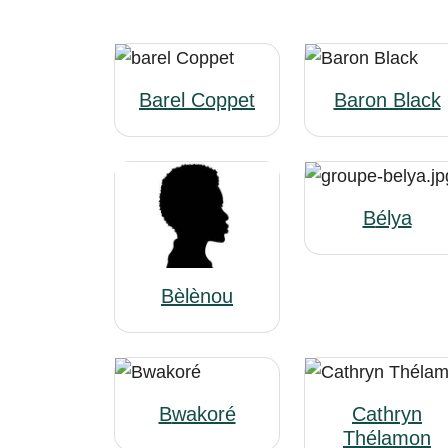
Barel Coppet
Baron Black
Bélya
Bèlènou
Bwakoré
Cathryn
Thélamon