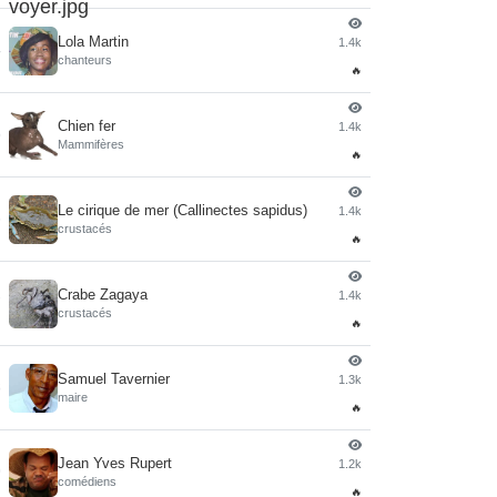
Lola Martin
1.4k
4
chanteurs
🔥
Chien fer
1.4k
5
Mammifères
🔥
Le cirique de mer (Callinectes sapidus)
1.4k
6
crustacés
🔥
Crabe Zagaya
1.4k
7
crustacés
🔥
Samuel Tavernier
1.3k
8
maire
🔥
Jean Yves Rupert
1.2k
9
comédiens
🔥