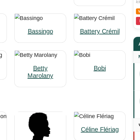
Ic
Bassingo
Battery Crémil
Betty
Bobi
Marolany
Céline Flériag