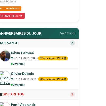
terus bonana
VU — Vulnérable
En savoir plus
ANNIVERSAIRES DU JOUR
Jeudi 6 août
NAISSANCE
2
Kévin Fortuné
Né le 6 août 1989 ·
37 ans aujourd'hui 🎂
Vivant(e)
Olivier Dubois
Né le 6 août 1974 ·
52 ans aujourd'hui 🎂
Vivant(e)
🕊️
DISPARITION
1
Henri Agarande