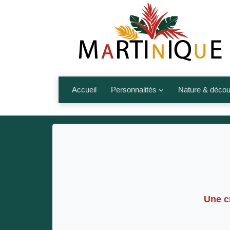
Accueil
Personnalités
Nature & décou
Artistes
Fleurs, fruits,
Médias
Les animaux
Sportifs
Nos plages et î
Politiques
Montagnes et r
Nos écrivains
Une 
Autres talents de l’île