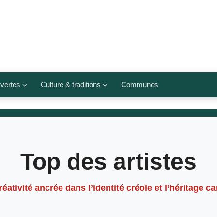
vertes
Culture & traditions
Communes
 légumes
Culte et religions
Musées et lieux culturels
lets
Arts et traditions
Top des artistes
populaires
ivières
Agenda culturel
créativité ancrée dans l’identité créole et l’héritage c