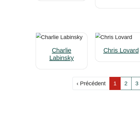
Charlie
Chris Lovard
Labinsky
‹ Précédent
1
2
3