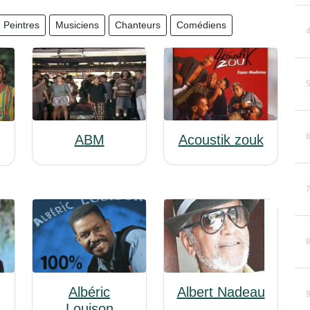
Peintres
Musiciens
Chanteurs
Comédiens
ABM
Acoustik zouk
Albéric
Albert Nadeau
Louison