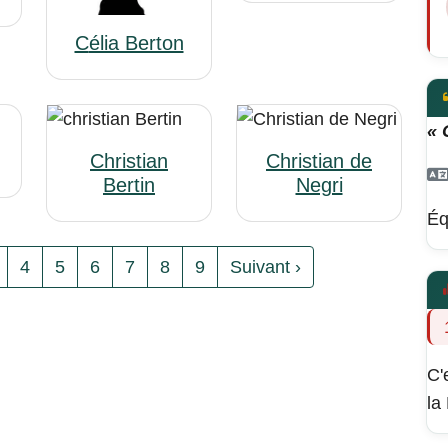
Célia Berton
« 
Christian
Christian de
Bertin
Negri
Éq
4
5
6
7
8
9
Suivant ›
C'
la