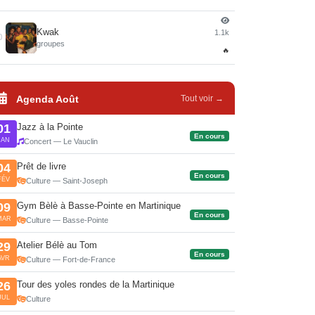
Kwak
1.1k
0
groupes
🔥
Agenda Août
Tout voir →
Jazz à la Pointe
01
En cours
JAN
Concert — Le Vauclin
Prêt de livre
04
En cours
FÉV
Culture — Saint-Joseph
Gym Bèlè à Basse-Pointe en Martinique
09
En cours
MAR
Culture — Basse-Pointe
Atelier Bélè au Tom
29
En cours
AVR
Culture — Fort-de-France
Tour des yoles rondes de la Martinique
26
JUL
Culture