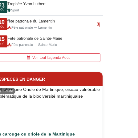
Trophée Yvon Lutbert
01
AOÛ
Sport
fête patronale du Lamentin
10
3j
AOÛ
Fête patronale — Lamentin
Fête patronale de Sainte-Marie
15
AOÛ
Fête patronale — Sainte-Marie
Voir tout l'agenda Août
ESPÈCES EN DANGER
Faune
e carouge ou oriole de la Martinique