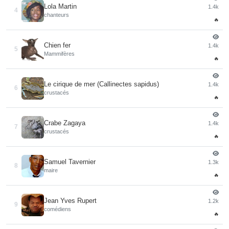
Lola Martin
1.4k
4
chanteurs
🔥
Chien fer
1.4k
5
Mammifères
🔥
Le cirique de mer (Callinectes sapidus)
1.4k
6
crustacés
🔥
Crabe Zagaya
1.4k
7
crustacés
🔥
Samuel Tavernier
1.3k
8
maire
🔥
Jean Yves Rupert
1.2k
9
comédiens
🔥