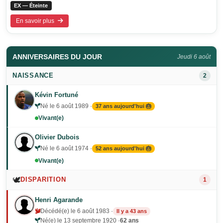
EX — Éteinte
En savoir plus
ANNIVERSAIRES DU JOUR
Jeudi 6 août
NAISSANCE
2
Kévin Fortuné
Né le 6 août 1989 ·
37 ans aujourd'hui 🎂
Vivant(e)
Olivier Dubois
Né le 6 août 1974 ·
52 ans aujourd'hui 🎂
Vivant(e)
🕊️
DISPARITION
1
Henri Agarande
Décédé(e) le 6 août 1983 ·
Il y a 43 ans
Né(e) le 13 septembre 1920 ·
62 ans