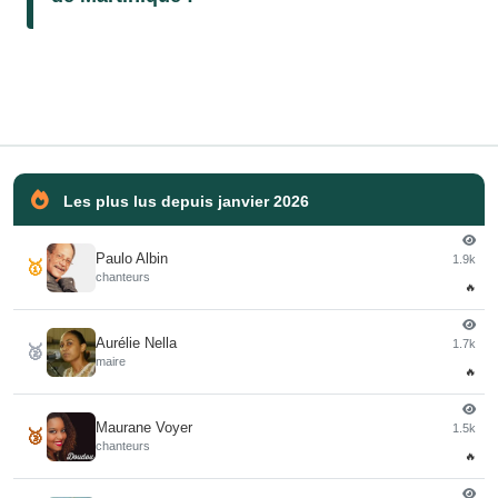
Les plus lus depuis janvier 2026
Paulo Albin
1.9k
🥇
chanteurs
🔥
Aurélie Nella
1.7k
🥈
maire
🔥
Maurane Voyer
1.5k
🥉
chanteurs
🔥