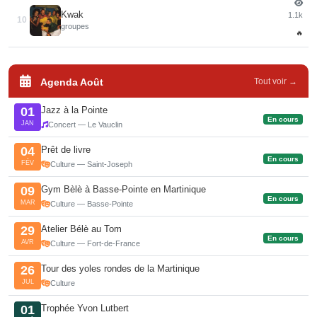
Kwak
1.1k
10
groupes
🔥
Agenda Août
Tout voir →
Jazz à la Pointe
01
En cours
JAN
Concert — Le Vauclin
Prêt de livre
04
En cours
FÉV
Culture — Saint-Joseph
Gym Bèlè à Basse-Pointe en Martinique
09
En cours
MAR
Culture — Basse-Pointe
Atelier Bélè au Tom
29
En cours
AVR
Culture — Fort-de-France
Tour des yoles rondes de la Martinique
26
JUL
Culture
Trophée Yvon Lutbert
01