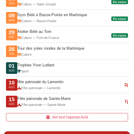
En cours
FÉV
Culture — Saint-Joseph
Gym Bèlè à Basse-Pointe en Martinique
09
En cours
MAR
Culture — Basse-Pointe
Atelier Bélè au Tom
29
En cours
AVR
Culture — Fort-de-France
Tour des yoles rondes de la Martinique
26
JUL
Culture
Trophée Yvon Lutbert
01
AOÛ
Sport
fête patronale du Lamentin
10
2j
AOÛ
Fête patronale — Lamentin
Fête patronale de Sainte-Marie
15
7j
AOÛ
Fête patronale — Sainte-Marie
Voir tout l'agenda Août