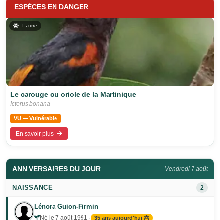
ESPÈCES EN DANGER
Faune
Le carouge ou oriole de la Martinique
Icterus bonana
VU — Vulnérable
En savoir plus
ANNIVERSAIRES DU JOUR
Vendredi 7 août
NAISSANCE
2
Lénora Guion-Firmin
Né le 7 août 1991 ·
35 ans aujourd'hui 🎂