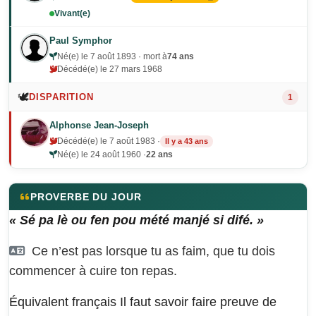
Vivant(e)
Paul Symphor
Né(e) le 7 août 1893 · mort à
74 ans
Décédé(e) le 27 mars 1968
🕊️
DISPARITION
1
Alphonse Jean-Joseph
Décédé(e) le 7 août 1983 ·
Il y a 43 ans
Né(e) le 24 août 1960 ·
22 ans
PROVERBE DU JOUR
« Sé pa lè ou fen pou mété manjé si difé. »
Ce n’est pas lorsque tu as faim, que tu dois
commencer à cuire ton repas.
Équivalent français
Il faut savoir faire preuve de