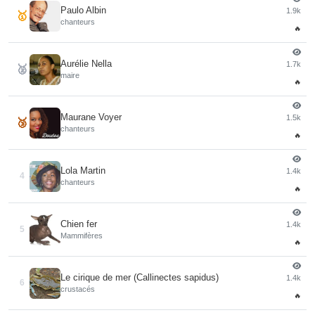
Paulo Albin
1.9k
🥇
chanteurs
🔥
Aurélie Nella
1.7k
🥈
maire
🔥
Maurane Voyer
1.5k
🥉
chanteurs
🔥
Lola Martin
1.4k
4
chanteurs
🔥
Chien fer
1.4k
5
Mammifères
🔥
Le cirique de mer (Callinectes sapidus)
1.4k
6
crustacés
🔥