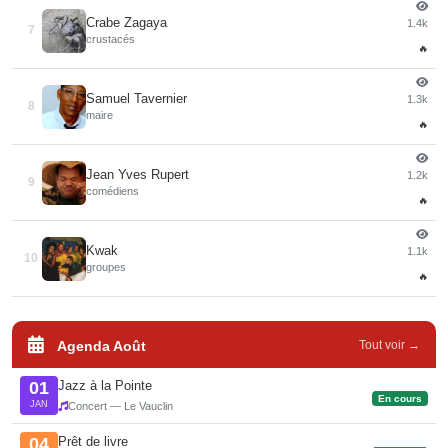
Crabe Zagaya
1.4k
7
crustacés
🔥
Samuel Tavernier
1.3k
8
maire
🔥
Jean Yves Rupert
1.2k
9
comédiens
🔥
Kwak
1.1k
10
groupes
🔥
Agenda Août
Tout voir →
Jazz à la Pointe
01
En cours
JAN
Concert — Le Vauclin
Prêt de livre
04