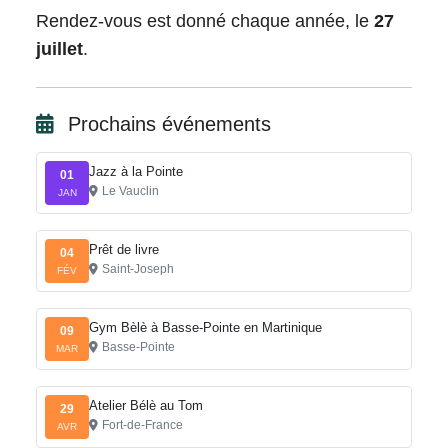
Rendez-vous est donné chaque année, le
27
juillet
.
Prochains événements
Jazz à la Pointe
01
Le Vauclin
JAN
Prêt de livre
04
Saint-Joseph
FÉV
Gym Bèlè à Basse-Pointe en Martinique
09
Basse-Pointe
MAR
Atelier Bélè au Tom
29
Fort-de-France
AVR