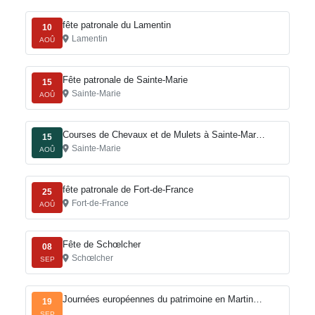
fête patronale du Lamentin
10
Lamentin
AOÛ
Fête patronale de Sainte-Marie
15
Sainte-Marie
AOÛ
Courses de Chevaux et de Mulets à Sainte-Mar…
15
Sainte-Marie
AOÛ
fête patronale de Fort-de-France
25
Fort-de-France
AOÛ
Fête de Schœlcher
08
Schœlcher
SEP
Journées européennes du patrimoine en Martin…
19
SEP