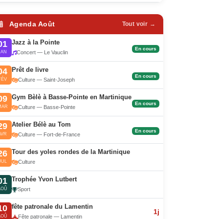
Agenda Août
Tout voir →
Jazz à la Pointe
01
En cours
JAN
Concert — Le Vauclin
Prêt de livre
04
En cours
FÉV
Culture — Saint-Joseph
Gym Bèlè à Basse-Pointe en Martinique
09
En cours
MAR
Culture — Basse-Pointe
Atelier Bélè au Tom
29
En cours
AVR
Culture — Fort-de-France
Tour des yoles rondes de la Martinique
26
JUL
Culture
Trophée Yvon Lutbert
01
AOÛ
Sport
fête patronale du Lamentin
10
1j
AOÛ
Fête patronale — Lamentin