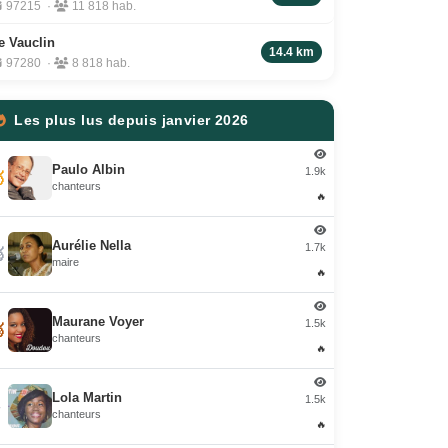
97215 ·
11 818 hab.
e Vauclin
14.4 km
97280 ·
8 818 hab.
Les plus lus depuis janvier 2026
Paulo Albin
1.9k

chanteurs
🔥
Aurélie Nella
1.7k

maire
🔥
Maurane Voyer
1.5k

chanteurs
🔥
Lola Martin
1.5k
4
chanteurs
🔥