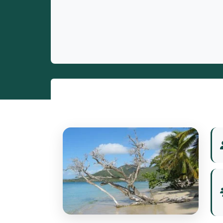
Entrepreneurs
Miss et misters