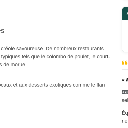
es
e créole savoureuse. De nombreux restaurants
 typiques tels que le colombo de poulet, le court-
as de morue.
« 
caux et aux desserts exotiques comme le flan
se
Éq
ne