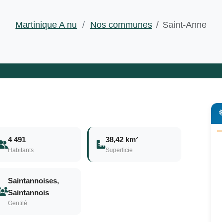
Martinique A nu
/
Nos communes
Saint-Anne
4 491
38,42 km²
Habitants
Superficie
Saintannoises,
Saintannois
Gentilé