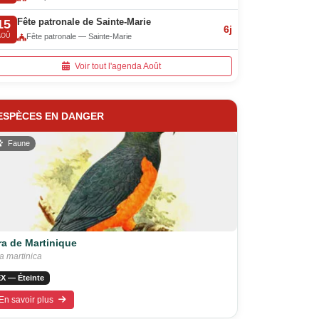
Fête patronale de Sainte-Marie
15
6j
AOÛ
Fête patronale — Sainte-Marie
Voir tout l'agenda Août
ESPÈCES EN DANGER
Faune
ra de Martinique
a martinica
X — Éteinte
En savoir plus