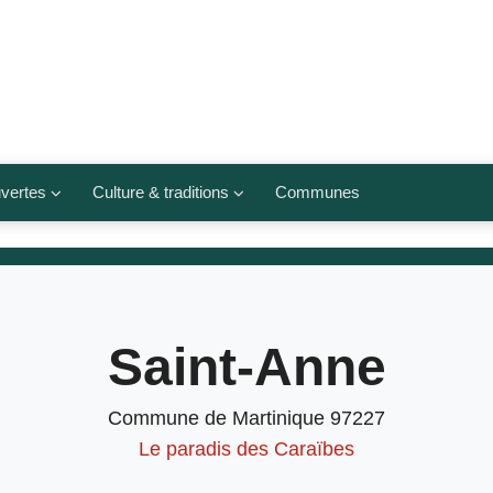
vertes
Culture & traditions
Communes
 légumes
Culte et religions
Musées et lieux culturels
lets
Arts et traditions
Saint-Anne
populaires
ivières
Agenda culturel
Commune de Martinique 97227
Le paradis des Caraïbes