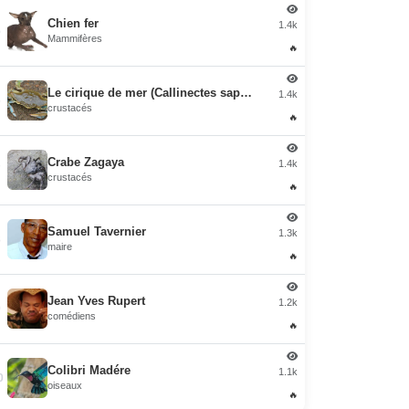
Chien fer
1.4k
5
Mammifères
🔥
Le cirique de mer (Callinectes sapidus)
1.4k
6
crustacés
🔥
Crabe Zagaya
1.4k
7
crustacés
🔥
Samuel Tavernier
1.3k
8
maire
🔥
Jean Yves Rupert
1.2k
9
comédiens
🔥
Colibri Madére
1.1k
0
oiseaux
🔥