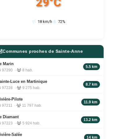
29°C
18 km/h
72%
Communes proches de Sainte-Anne
e Marin
5.5 km
97290 ·
8 hab.
ainte-Luce en Martinique
8.7 km
97228 ·
9 275 hab.
ivière-Pilote
11.9 km
97211 ·
11 797 hab.
e Diamant
13.2 km
97223 ·
5 924 hab.
ivière-Salée
14 km