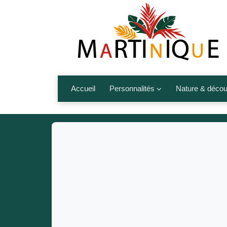
Aller au contenu principal
Accueil
Personnalités
Nature & décou
Artistes
Fleurs, fruits,
Médias
Les animaux
Sportifs
Nos plages et î
Politiques
Montagnes et r
Nos écrivains
Autres talents de l’île