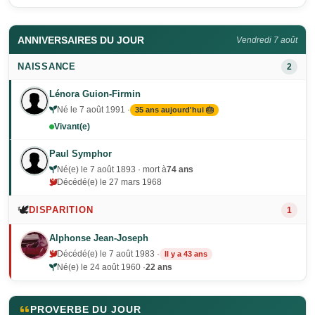
ANNIVERSAIRES DU JOUR
Vendredi 7 août
NAISSANCE
2
Lénora Guion-Firmin
Né le 7 août 1991 ·
35 ans aujourd'hui 🎂
Vivant(e)
Paul Symphor
Né(e) le 7 août 1893 · mort à
74 ans
Décédé(e) le 27 mars 1968
🕊️
DISPARITION
1
Alphonse Jean-Joseph
Décédé(e) le 7 août 1983 ·
Il y a 43 ans
Né(e) le 24 août 1960 ·
22 ans
PROVERBE DU JOUR