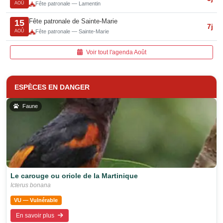
AOÛ
Fête patronale — Lamentin
Fête patronale de Sainte-Marie
15
7j
AOÛ
Fête patronale — Sainte-Marie
Voir tout l'agenda Août
ESPÈCES EN DANGER
Faune
Le carouge ou oriole de la Martinique
Icterus bonana
VU — Vulnérable
En savoir plus