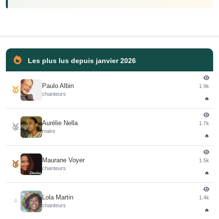
Les plus lus depuis janvier 2026
Paulo Albin
1.9k
🥇
chanteurs
🔥
Aurélie Nella
1.7k
🥈
maire
🔥
Maurane Voyer
1.5k
🥉
chanteurs
🔥
Lola Martin
1.4k
4
chanteurs
🔥