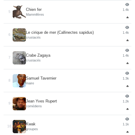
Chien fer
1.4k
5
Mammifères
🔥
Le cirique de mer (Callinectes sapidus)
1.4k
6
crustacés
🔥
Crabe Zagaya
1.4k
7
crustacés
🔥
Samuel Tavernier
1.3k
8
maire
🔥
Jean Yves Rupert
1.2k
9
comédiens
🔥
Kwak
1.1k
10
groupes
🔥