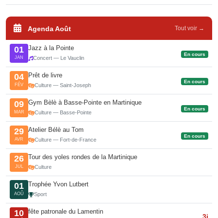
Agenda Août
Tout voir →
Jazz à la Pointe
01
En cours
JAN
Concert — Le Vauclin
Prêt de livre
04
En cours
FÉV
Culture — Saint-Joseph
Gym Bèlè à Basse-Pointe en Martinique
09
En cours
MAR
Culture — Basse-Pointe
Atelier Bélè au Tom
29
En cours
AVR
Culture — Fort-de-France
Tour des yoles rondes de la Martinique
26
JUL
Culture
Trophée Yvon Lutbert
01
AOÛ
Sport
fête patronale du Lamentin
10
3j