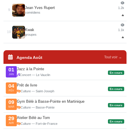
Jean Yves Rupert
1.2k
9
comédiens
🔥
Kwak
1.1k
10
groupes
🔥
Agenda Août
Tout voir →
Jazz à la Pointe
01
En cours
JAN
Concert — Le Vauclin
Prêt de livre
04
En cours
FÉV
Culture — Saint-Joseph
Gym Bèlè à Basse-Pointe en Martinique
09
En cours
MAR
Culture — Basse-Pointe
Atelier Bélè au Tom
29
En cours
AVR
Culture — Fort-de-France