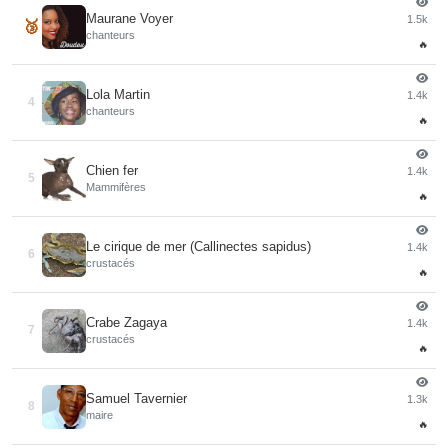
Maurane Voyer
1.5k
🥉
chanteurs
🔥
Lola Martin
1.4k
4
chanteurs
🔥
Chien fer
1.4k
5
Mammifères
🔥
Le cirique de mer (Callinectes sapidus)
1.4k
6
crustacés
🔥
Crabe Zagaya
1.4k
7
crustacés
🔥
Samuel Tavernier
1.3k
8
maire
🔥