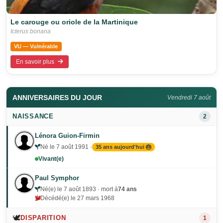
Le carouge ou oriole de la Martinique
Icterus bonana
VU — Vulnérable
En savoir plus
ANNIVERSAIRES DU JOUR
Vendredi 7 août
NAISSANCE
2
Lénora Guion-Firmin
Né le 7 août 1991 ·
35 ans aujourd'hui 🎂
Vivant(e)
Paul Symphor
Né(e) le 7 août 1893 · mort à
74 ans
Décédé(e) le 27 mars 1968
🕊️
DISPARITION
1