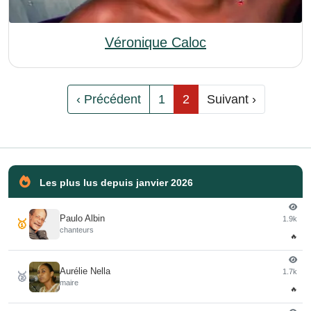
Véronique Caloc
‹ Précédent
1
2
Suivant ›
Les plus lus depuis janvier 2026
Paulo Albin
1.9k
🥇
chanteurs
🔥
Aurélie Nella
1.7k
🥈
maire
🔥