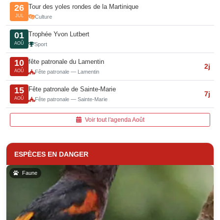
Tour des yoles rondes de la Martinique
26
JUL
Culture
Trophée Yvon Lutbert
01
AOÛ
Sport
fête patronale du Lamentin
10
2j
AOÛ
Fête patronale — Lamentin
Fête patronale de Sainte-Marie
15
7j
AOÛ
Fête patronale — Sainte-Marie
Voir tout l'agenda Août
ESPÈCES EN DANGER
Faune