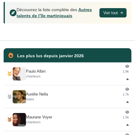
Découvrez la liste complète des
Autres
Voir tout
talents de l’île martiniquais
Les plus lus depuis janvier 2026
Paulo Albin
1.9k
🥇
chanteurs
🔥
Aurélie Nella
1.7k
🥈
maire
🔥
Maurane Voyer
1.5k
🥉
chanteurs
🔥