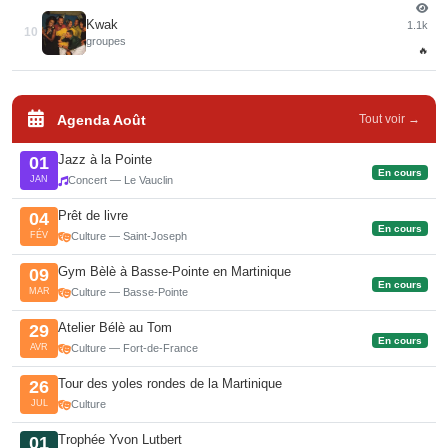
Kwak
1.1k
10
groupes
🔥
Agenda Août
Tout voir →
Jazz à la Pointe
01
En cours
JAN
Concert — Le Vauclin
Prêt de livre
04
En cours
FÉV
Culture — Saint-Joseph
Gym Bèlè à Basse-Pointe en Martinique
09
En cours
MAR
Culture — Basse-Pointe
Atelier Bélè au Tom
29
En cours
AVR
Culture — Fort-de-France
Tour des yoles rondes de la Martinique
26
JUL
Culture
Trophée Yvon Lutbert
01