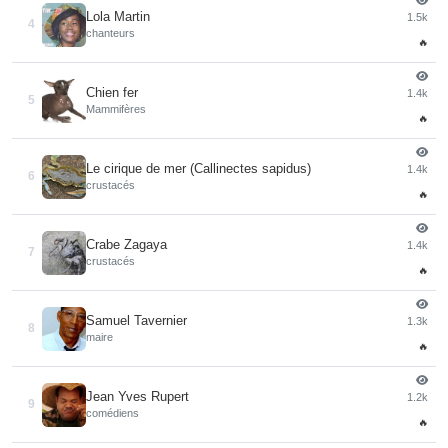
Lola Martin
1.5k
4
chanteurs
🔥
Chien fer
1.4k
5
Mammifères
🔥
Le cirique de mer (Callinectes sapidus)
1.4k
6
crustacés
🔥
Crabe Zagaya
1.4k
7
crustacés
🔥
Samuel Tavernier
1.3k
8
maire
🔥
Jean Yves Rupert
1.2k
9
comédiens
🔥