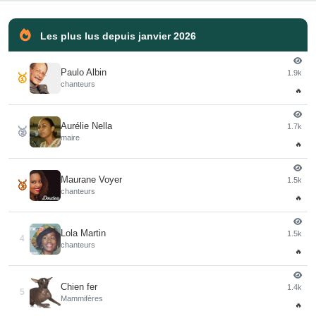
Les plus lus depuis janvier 2026
Paulo Albin
1.9k
🥇
chanteurs
🔥
Aurélie Nella
1.7k
🥈
maire
🔥
Maurane Voyer
1.5k
🥉
chanteurs
🔥
Lola Martin
1.5k
4
chanteurs
🔥
Chien fer
1.4k
5
Mammifères
🔥