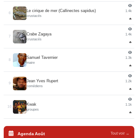
Le cirique de mer (Callinectes sapidus)
1.4k
6
crustacés
🔥
Crabe Zagaya
1.4k
7
crustacés
🔥
Samuel Tavernier
1.3k
8
maire
🔥
Jean Yves Rupert
1.2k
9
comédiens
🔥
Kwak
1.1k
10
groupes
🔥
Agenda Août
Tout voir →