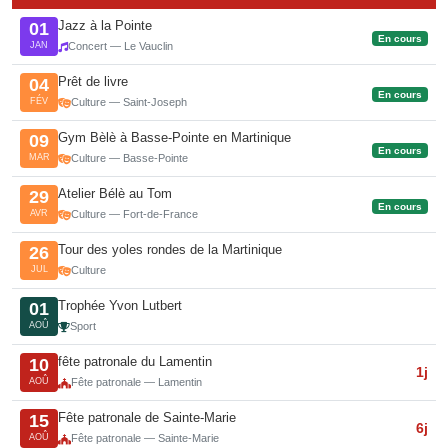
Jazz à la Pointe
01
En cours
JAN
Concert — Le Vauclin
Prêt de livre
04
En cours
FÉV
Culture — Saint-Joseph
Gym Bèlè à Basse-Pointe en Martinique
09
En cours
MAR
Culture — Basse-Pointe
Atelier Bélè au Tom
29
En cours
AVR
Culture — Fort-de-France
Tour des yoles rondes de la Martinique
26
JUL
Culture
Trophée Yvon Lutbert
01
AOÛ
Sport
fête patronale du Lamentin
10
1j
AOÛ
Fête patronale — Lamentin
Fête patronale de Sainte-Marie
15
6j
AOÛ
Fête patronale — Sainte-Marie