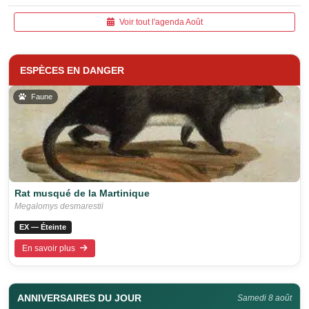
Voir tout l'agenda Août
ESPÈCES EN DANGER
Faune
Rat musqué de la Martinique
Megalomys desmarestii
EX — Éteinte
En savoir plus
ANNIVERSAIRES DU JOUR
Samedi 8 août