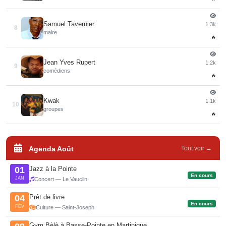
Samuel Tavernier
1.3k
8
maire
🔥
Jean Yves Rupert
1.2k
9
comédiens
🔥
Kwak
1.1k
10
groupes
🔥
Agenda Août
Tout voir →
Jazz à la Pointe
01
En cours
JAN
Concert — Le Vauclin
Prêt de livre
04
En cours
FÉV
Culture — Saint-Joseph
Gym Bèlè à Basse-Pointe en Martinique