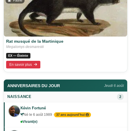
Faune
Rat musqué de la Martinique
Megalomys desmarestii
EX — Éteinte
En savoir plus
ANNIVERSAIRES DU JOUR
Jeudi 6 août
NAISSANCE
2
Kévin Fortuné
Né le 6 août 1989 ·
37 ans aujourd'hui 🎂
Vivant(e)