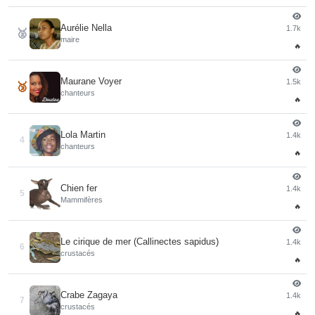
Aurélie Nella
1.7k
🥈
maire
🔥
Maurane Voyer
1.5k
🥉
chanteurs
🔥
Lola Martin
1.4k
4
chanteurs
🔥
Chien fer
1.4k
5
Mammifères
🔥
Le cirique de mer (Callinectes sapidus)
1.4k
6
crustacés
🔥
Crabe Zagaya
1.4k
7
crustacés
🔥