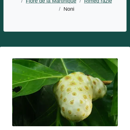
/
Flore de la Martinique
/
Rimèd razié
/
Noni