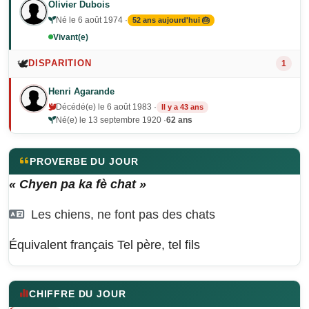
Olivier Dubois
Né le 6 août 1974 ·
52 ans aujourd'hui 🎂
Vivant(e)
🕊️
DISPARITION
1
Henri Agarande
Décédé(e) le 6 août 1983 ·
Il y a 43 ans
Né(e) le 13 septembre 1920 ·
62 ans
PROVERBE DU JOUR
« Chyen pa ka fè chat »
Les chiens, ne font pas des chats
Équivalent français
Tel père, tel fils
CHIFFRE DU JOUR