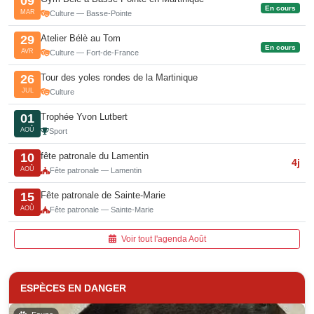
09
En cours
MAR
Culture — Basse-Pointe
Atelier Bélè au Tom
29
En cours
AVR
Culture — Fort-de-France
Tour des yoles rondes de la Martinique
26
JUL
Culture
Trophée Yvon Lutbert
01
AOÛ
Sport
fête patronale du Lamentin
10
4j
AOÛ
Fête patronale — Lamentin
Fête patronale de Sainte-Marie
15
AOÛ
Fête patronale — Sainte-Marie
Voir tout l'agenda Août
ESPÈCES EN DANGER