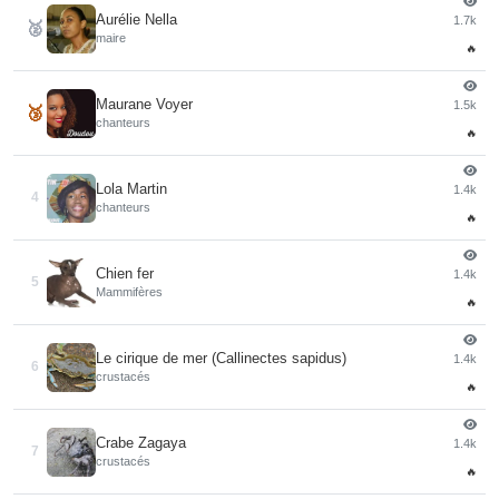
Aurélie Nella
1.7k
🥈
maire
🔥
Maurane Voyer
1.5k
🥉
chanteurs
🔥
Lola Martin
1.4k
4
chanteurs
🔥
Chien fer
1.4k
5
Mammifères
🔥
Le cirique de mer (Callinectes sapidus)
1.4k
6
crustacés
🔥
Crabe Zagaya
1.4k
7
crustacés
🔥