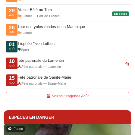
Atelier Bélè au Tom
29
En cours
AVR
Culture — Fort-de-France
Tour des yoles rondes de la Martinique
26
JUL
Culture
Trophée Yvon Lutbert
01
AOÛ
Sport
fête patronale du Lamentin
10
4j
AOÛ
Fête patronale — Lamentin
Fête patronale de Sainte-Marie
15
AOÛ
Fête patronale — Sainte-Marie
Voir tout l'agenda Août
ESPÈCES EN DANGER
Faune