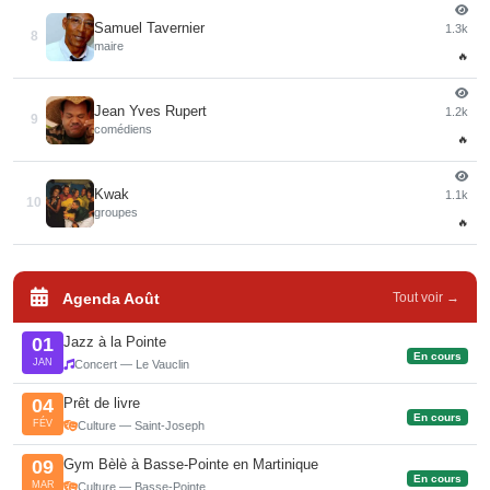
Samuel Tavernier
1.3k
8
maire
🔥
Jean Yves Rupert
1.2k
9
comédiens
🔥
Kwak
1.1k
10
groupes
🔥
Agenda Août
Tout voir →
Jazz à la Pointe
01
En cours
JAN
Concert — Le Vauclin
Prêt de livre
04
En cours
FÉV
Culture — Saint-Joseph
Gym Bèlè à Basse-Pointe en Martinique
09
En cours
MAR
Culture — Basse-Pointe