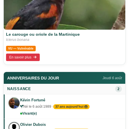
Le carouge ou oriole de la Martinique
Icterus bonana
VU — Vulnérable
En savoir plus
ANNIVERSAIRES DU JOUR
Jeudi 6 août
NAISSANCE
2
Kévin Fortuné
Né le 6 août 1989 ·
37 ans aujourd'hui 🎂
Vivant(e)
Olivier Dubois