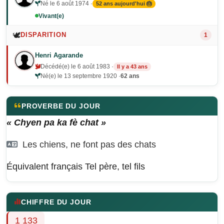
Né le 6 août 1974 ·
52 ans aujourd'hui 🎂
Vivant(e)
🕊️
DISPARITION
1
Henri Agarande
Décédé(e) le 6 août 1983 ·
Il y a 43 ans
Né(e) le 13 septembre 1920 ·
62 ans
PROVERBE DU JOUR
« Chyen pa ka fè chat »
Les chiens, ne font pas des chats
Équivalent français
Tel père, tel fils
CHIFFRE DU JOUR
1 133