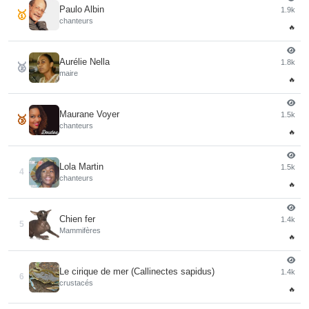
Paulo Albin
1.9k
🥇
chanteurs
🔥
Aurélie Nella
1.8k
🥈
maire
🔥
Maurane Voyer
1.5k
🥉
chanteurs
🔥
Lola Martin
1.5k
4
chanteurs
🔥
Chien fer
1.4k
5
Mammifères
🔥
Le cirique de mer (Callinectes sapidus)
1.4k
6
crustacés
🔥