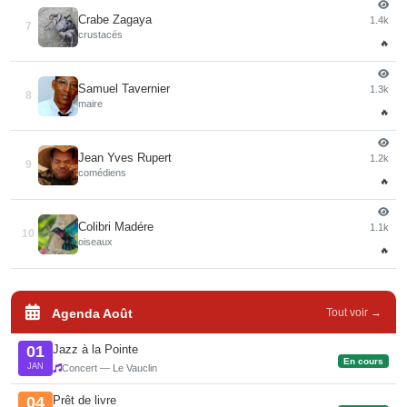
Crabe Zagaya
1.4k
7
crustacés
🔥
Samuel Tavernier
1.3k
8
maire
🔥
Jean Yves Rupert
1.2k
9
comédiens
🔥
Colibri Madére
1.1k
10
oiseaux
🔥
Agenda Août
Tout voir →
Jazz à la Pointe
01
En cours
JAN
Concert — Le Vauclin
Prêt de livre
04