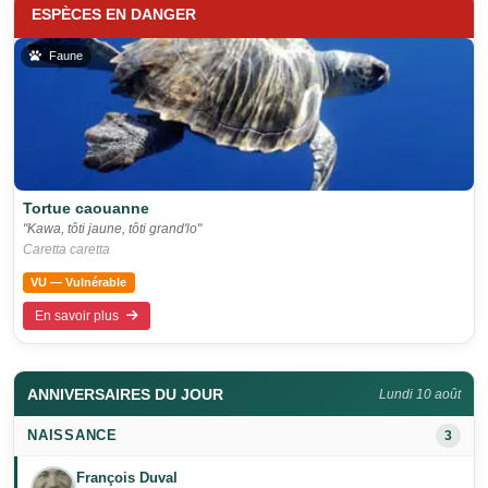
ESPÈCES EN DANGER
Faune
Tortue caouanne
"Kawa, tôti jaune, tôti grand'lo"
Caretta caretta
VU — Vulnérable
En savoir plus
ANNIVERSAIRES DU JOUR
Lundi 10 août
NAISSANCE
3
François Duval