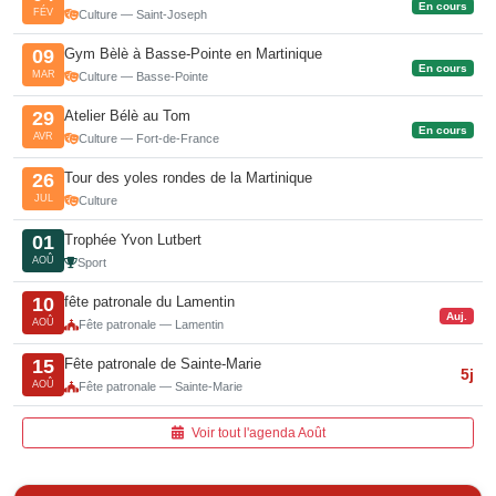
En cours
FÉV
Culture — Saint-Joseph
Gym Bèlè à Basse-Pointe en Martinique
09
En cours
MAR
Culture — Basse-Pointe
Atelier Bélè au Tom
29
En cours
AVR
Culture — Fort-de-France
Tour des yoles rondes de la Martinique
26
JUL
Culture
Trophée Yvon Lutbert
01
AOÛ
Sport
fête patronale du Lamentin
10
Auj.
AOÛ
Fête patronale — Lamentin
Fête patronale de Sainte-Marie
15
5j
AOÛ
Fête patronale — Sainte-Marie
Voir tout l'agenda Août