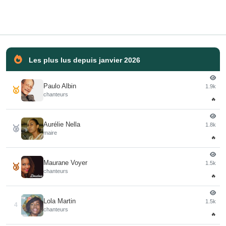
Les plus lus depuis janvier 2026
Paulo Albin
1.9k
🥇
chanteurs
🔥
Aurélie Nella
1.8k
🥈
maire
🔥
Maurane Voyer
1.5k
🥉
chanteurs
🔥
Lola Martin
1.5k
4
chanteurs
🔥