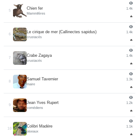
Chien fer
1.4k
5
Mammifères
🔥
Le cirique de mer (Callinectes sapidus)
1.4k
6
crustacés
🔥
Crabe Zagaya
1.4k
7
crustacés
🔥
Samuel Tavernier
1.3k
8
maire
🔥
Jean Yves Rupert
1.2k
9
comédiens
🔥
Colibri Madére
1.1k
10
oiseaux
🔥