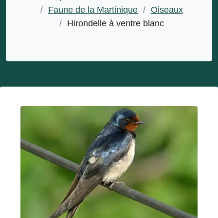
/
Faune de la Martinique
/
Oiseaux
/
Hirondelle à ventre blanc