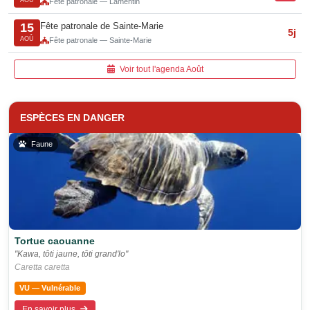
AOÛ
Fête patronale — Lamentin
Fête patronale de Sainte-Marie
15
5j
AOÛ
Fête patronale — Sainte-Marie
Voir tout l'agenda Août
ESPÈCES EN DANGER
Faune
Tortue caouanne
"Kawa, tôti jaune, tôti grand'lo"
Caretta caretta
VU — Vulnérable
En savoir plus