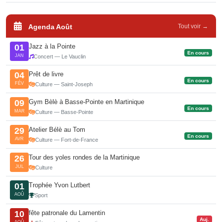
Agenda Août
Tout voir →
Jazz à la Pointe
01
En cours
JAN
Concert — Le Vauclin
Prêt de livre
04
En cours
FÉV
Culture — Saint-Joseph
Gym Bèlè à Basse-Pointe en Martinique
09
En cours
MAR
Culture — Basse-Pointe
Atelier Bélè au Tom
29
En cours
AVR
Culture — Fort-de-France
Tour des yoles rondes de la Martinique
26
JUL
Culture
Trophée Yvon Lutbert
01
AOÛ
Sport
fête patronale du Lamentin
10
Auj.