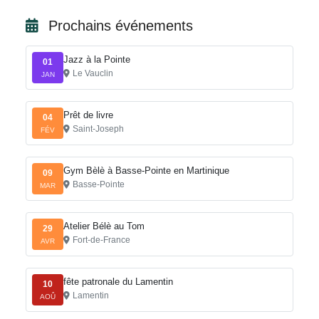
Prochains événements
Jazz à la Pointe
01
Le Vauclin
JAN
Prêt de livre
04
Saint-Joseph
FÉV
Gym Bèlè à Basse-Pointe en Martinique
09
Basse-Pointe
MAR
Atelier Bélè au Tom
29
Fort-de-France
AVR
fête patronale du Lamentin
10
Lamentin
AOÛ