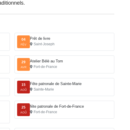
aditionnels.
Prêt de livre
04
Saint-Joseph
FÉV
Atelier Bélè au Tom
29
Fort-de-France
AVR
Fête patronale de Sainte-Marie
15
Sainte-Marie
AOÛ
fête patronale de Fort-de-France
25
Fort-de-France
AOÛ