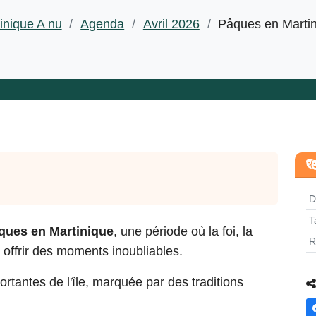
inique A nu
/
Agenda
/
Avril 2026
/
Pâques en Marti
D
T
ques en Martinique
, une période où la foi, la
R
r offrir des moments inoubliables.
ortantes de l'île, marquée par des traditions