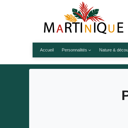
Accueil
Personnalités
Nature & décou
Artistes
Fleurs, fruits,
Médias
Les animaux
Sportifs
Nos plages et î
Politiques
Montagnes et r
Nos écrivains
Autres talents de l’île