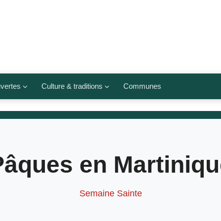
vertes
Culture & traditions
Communes
 légumes
Culte et religions
Musées et lieux culturels
lets
Arts et traditions
Pâques en Martiniqu
populaires
ivières
Agenda culturel
Semaine Sainte