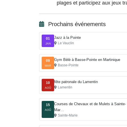
plages et participez aux jeux tr
Prochains événements
Jazz à la Pointe
01
Le Vauclin
JAN
Gym Bèlè à Basse-Pointe en Martinique
09
Basse-Pointe
MAR
fête patronale du Lamentin
10
Lamentin
AOÛ
Courses de Chevaux et de Mulets à Sainte-
15
Mar…
AOÛ
Sainte-Marie