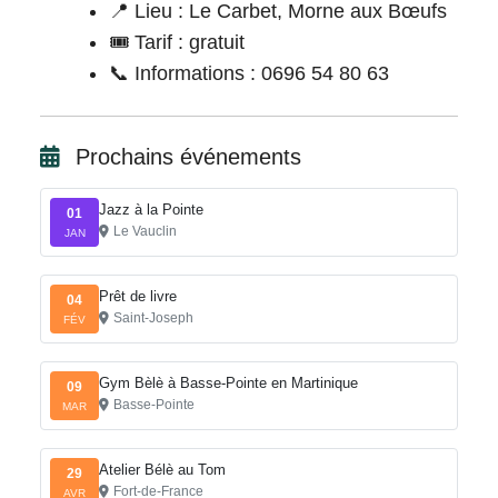
📍 Lieu : Le Carbet, Morne aux Bœufs
🎟️ Tarif : gratuit
📞 Informations : 0696 54 80 63
Prochains événements
Jazz à la Pointe
01
Le Vauclin
JAN
Prêt de livre
04
Saint-Joseph
FÉV
Gym Bèlè à Basse-Pointe en Martinique
09
Basse-Pointe
MAR
Atelier Bélè au Tom
29
Fort-de-France
AVR