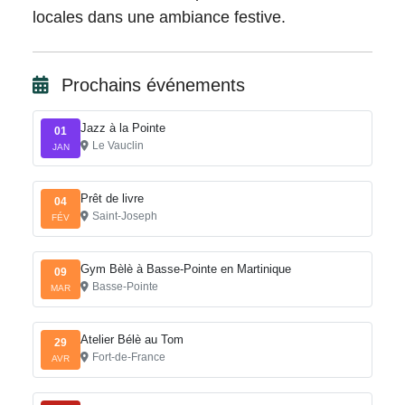
locales dans une ambiance festive.
Prochains événements
Jazz à la Pointe
01
Le Vauclin
JAN
Prêt de livre
04
Saint-Joseph
FÉV
Gym Bèlè à Basse-Pointe en Martinique
09
Basse-Pointe
MAR
Atelier Bélè au Tom
29
Fort-de-France
AVR