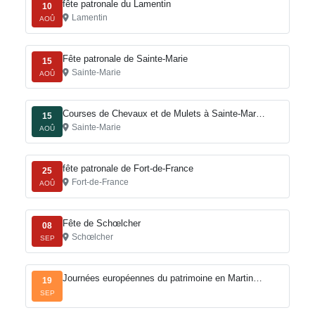
fête patronale du Lamentin
10
Lamentin
AOÛ
Fête patronale de Sainte-Marie
15
Sainte-Marie
AOÛ
Courses de Chevaux et de Mulets à Sainte-Mar…
15
Sainte-Marie
AOÛ
fête patronale de Fort-de-France
25
Fort-de-France
AOÛ
Fête de Schœlcher
08
Schœlcher
SEP
Journées européennes du patrimoine en Martin…
19
SEP