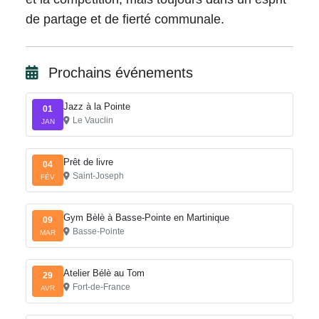
de partage et de fierté communale.
Prochains événements
Jazz à la Pointe
01
Le Vauclin
JAN
Prêt de livre
04
Saint-Joseph
FÉV
Gym Bèlè à Basse-Pointe en Martinique
09
Basse-Pointe
MAR
Atelier Bélè au Tom
29
Fort-de-France
AVR