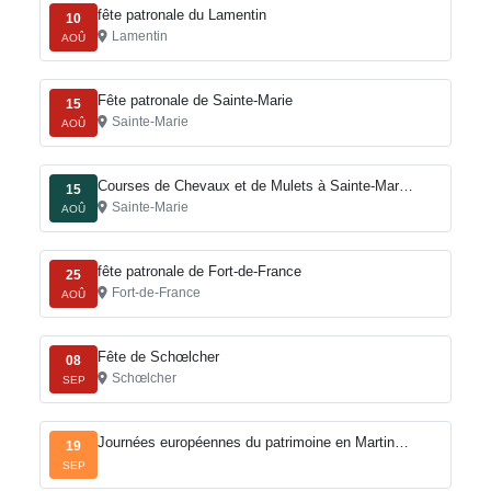
fête patronale du Lamentin
10
Lamentin
AOÛ
Fête patronale de Sainte-Marie
15
Sainte-Marie
AOÛ
Courses de Chevaux et de Mulets à Sainte-Mar…
15
Sainte-Marie
AOÛ
fête patronale de Fort-de-France
25
Fort-de-France
AOÛ
Fête de Schœlcher
08
Schœlcher
SEP
Journées européennes du patrimoine en Martin…
19
SEP