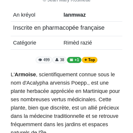
An kréyol
lanmwaz
Inscrite en pharmacopée française
Catégorie
Rimèd razié
👁️ 499
👤 38
📅 +1
⭐ Top
L'
Armoise
, scientifiquement connue sous le
nom d'Acalypha arvensis Poepp., est une
plante herbacée appréciée en Martinique pour
ses nombreuses vertus médicinales. Cette
plante, bien que discrète, est un allié précieux
dans la médecine traditionnelle et se retrouve
fréquemment dans les jardins et espaces
naturels de l'île.