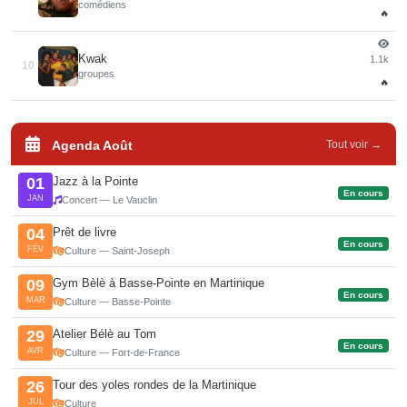
comédiens
🔥
Kwak
1.1k
10
groupes
🔥
Agenda Août
Tout voir →
Jazz à la Pointe
01
En cours
JAN
Concert — Le Vauclin
Prêt de livre
04
En cours
FÉV
Culture — Saint-Joseph
Gym Bèlè à Basse-Pointe en Martinique
09
En cours
MAR
Culture — Basse-Pointe
Atelier Bélè au Tom
29
En cours
AVR
Culture — Fort-de-France
Tour des yoles rondes de la Martinique
26
JUL
Culture