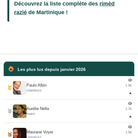
Découvrez la liste complète des
rimèd
razié
de Martinique !
Les plus lus depuis janvier 2026
Paulo Albin
1.9k
🥇
chanteurs
🔥
Aurélie Nella
1.7k
🥈
maire
🔥
Maurane Voyer
1.5k
🥉
chanteurs