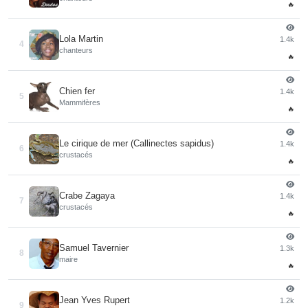
🔥
Lola Martin
1.4k
4
chanteurs
🔥
Chien fer
1.4k
5
Mammifères
🔥
Le cirique de mer (Callinectes sapidus)
1.4k
6
crustacés
🔥
Crabe Zagaya
1.4k
7
crustacés
🔥
Samuel Tavernier
1.3k
8
maire
🔥
Jean Yves Rupert
1.2k
9