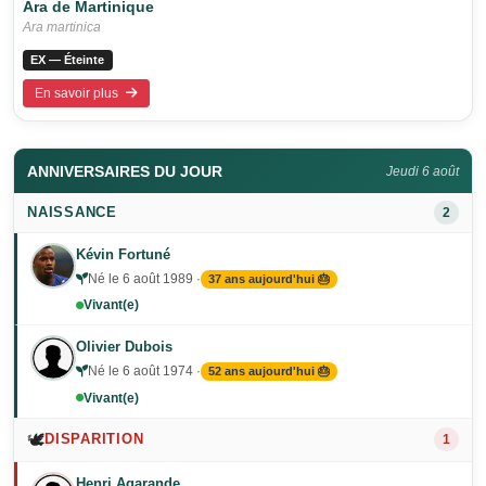
Ara de Martinique
Ara martinica
EX — Éteinte
En savoir plus
ANNIVERSAIRES DU JOUR
Jeudi 6 août
NAISSANCE
2
Kévin Fortuné
Né le 6 août 1989 ·
37 ans aujourd'hui 🎂
Vivant(e)
Olivier Dubois
Né le 6 août 1974 ·
52 ans aujourd'hui 🎂
Vivant(e)
🕊️
DISPARITION
1
Henri Agarande