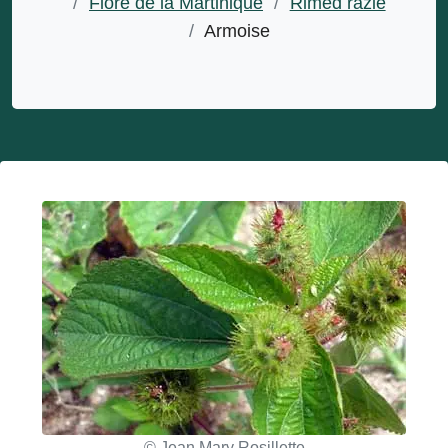
/
Flore de la Martinique
/
Rimèd razié
/
Armoise
© Jean Mary Rosillette