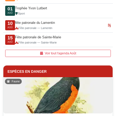
Trophée Yvon Lutbert
01
AOÛ
Sport
fête patronale du Lamentin
10
3j
AOÛ
Fête patronale — Lamentin
Fête patronale de Sainte-Marie
15
AOÛ
Fête patronale — Sainte-Marie
Voir tout l'agenda Août
ESPÈCES EN DANGER
Faune