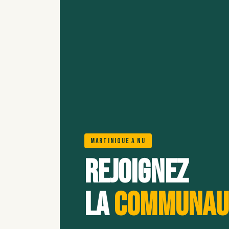
Martinique A Nu
Rejoignez
la
communau