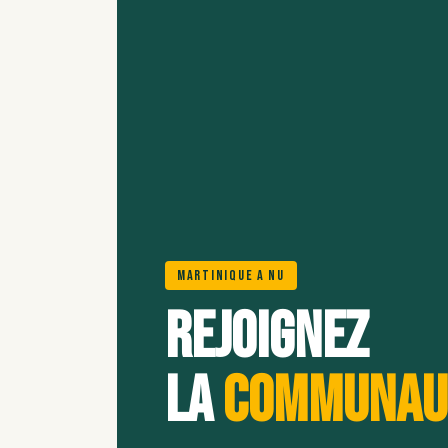
Martinique A Nu
Rejoignez
la
communau