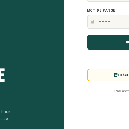
MOT DE PASSE
e
Créer
Pas enc
ulture
me de