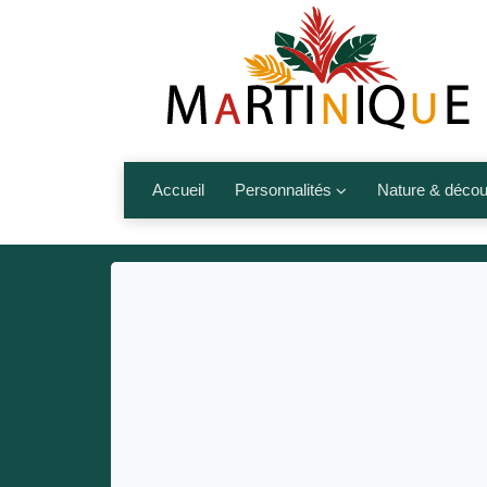
Accueil
Personnalités
Nature & décou
Artistes
Fleurs, fruits,
Médias
Les animaux
Sportifs
Nos plages et î
Politiques
Montagnes et r
Nos écrivains
Autres talents de l’île