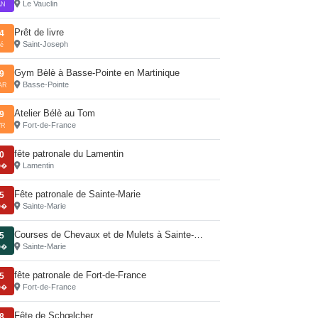
Le Vauclin
AN
Prêt de livre
4
Saint-Joseph
é
Gym Bèlè à Basse-Pointe en Martinique
9
Basse-Pointe
AR
Atelier Bélè au Tom
9
Fort-de-France
VR
fête patronale du Lamentin
0
Lamentin
O�
Fête patronale de Sainte-Marie
5
Sainte-Marie
O�
Courses de Chevaux et de Mulets à Sainte-…
5
Sainte-Marie
O�
fête patronale de Fort-de-France
5
Fort-de-France
O�
Fête de Schœlcher
8