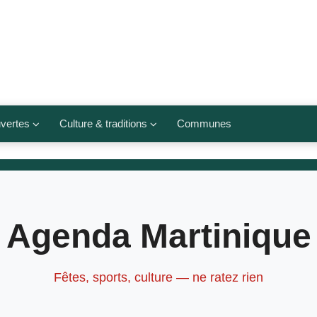
vertes
Culture & traditions
Communes
 légumes
Culte et religions
Musées et lieux culturels
lets
Arts et traditions
Agenda Martinique
populaires
ivières
Agenda culturel
Fêtes, sports, culture — ne ratez rien