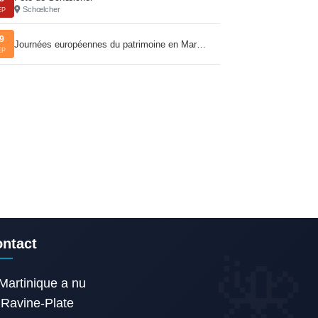
Schœlcher
EP
9
Journées européennes du patrimoine en Mar…
EP
ntact
Martinique a nu
Ravine-Plate