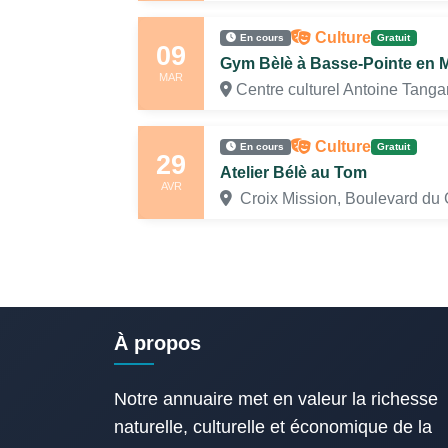
Culture
En cours
Gratuit
09
Gym Bèlè à Basse-Pointe en M
MAR
Centre culturel Antoine Tan
Culture
En cours
Gratuit
29
Atelier Bélè au Tom
AVR
Croix Mission, Boulevard du 
À propos
Notre annuaire met en valeur la richesse
naturelle, culturelle et économique de la