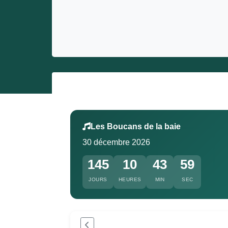
Entrepreneurs
Miss et misters
Les Boucans de la baie
30 décembre 2026
145
10
43
59
JOURS
HEURES
MIN
SEC