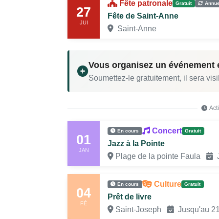
Fête patronale
Gratuit
Annue
27
Fête de Saint-Anne
JUI
Saint-Anne
Vous organisez un événement 
Soumettez-le gratuitement, il sera visi
Act
Concert
En cours
Gratuit
01
Jazz à la Pointe
JAN
Plage de la pointe Faula
J
Culture
En cours
Gratuit
04
Prêt de livre
FÉ
Saint-Joseph
Jusqu'au 2