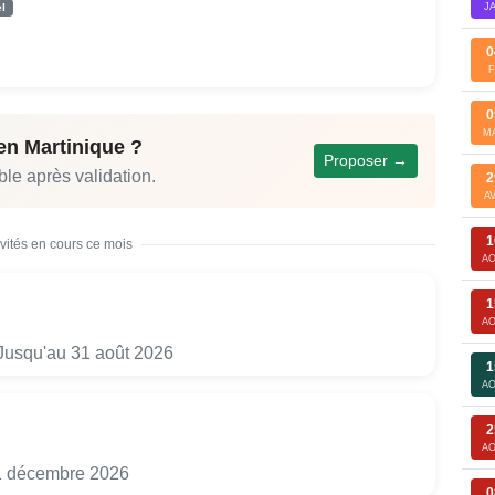
l
J
0
F
0
M
en Martinique ?
Proposer →
ble après validation.
2
A
1
ivités en cours ce mois
A
1
A
usqu'au 31 août 2026
1
A
2
A
1 décembre 2026
0